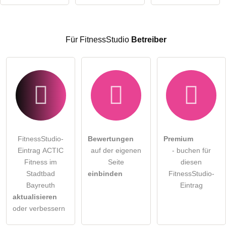
Klicken Sie hier um eine
individuelle Frage
an den
FitnessStudio-Eintrag zu stellen
.
Für FitnessStudio
Betreiber
FitnessStudio-
Bewertungen
Premium
Eintrag ACTIC
auf der eigenen
- buchen für
Fitness im
Seite
diesen
Stadtbad
einbinden
FitnessStudio-
Bayreuth
Eintrag
aktualisieren
oder verbessern