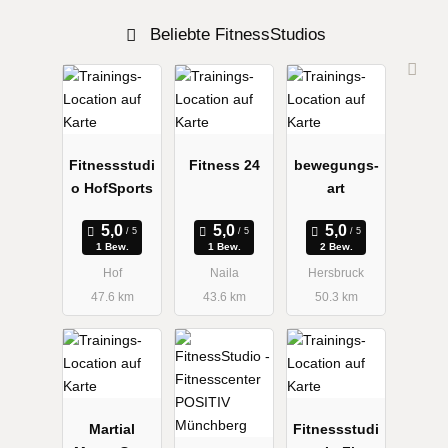
Beliebte FitnessStudios
Fitnessstudi
Fitness 24
bewegungs-
o HofSports
art
1 Bew.
1 Bew.
2 Bew.
Hof
Naila
Hersbruck
47.6 km
43.6 km
50.3 km
Martial
Fitnessstudi