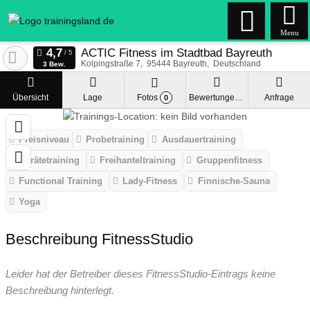
Menu
ACTIC Fitness im Stadtbad Bayreuth
Kolpingstraße 7
95444
Bayreuth
Deutschland
3 Bew.
Übersicht
Lage
Fotos
Bewertungen
Anfrage
0
Preisniveau
Probetraining
Ausdauertraining
Gerätetraining
Freihanteltraining
Gruppenfitness
Functional Training
Lady-Fitness
Finnische-Sauna
Yoga
Beschreibung FitnessStudio
Leider hat der Betreiber dieses FitnessStudio-Eintrags keine
Beschreibung hinterlegt.