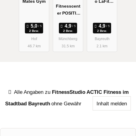
Mates Gym
o LaFit
Fitnesscent
Bayreuth
er POSITIV
Münchberg
2 Bew.
2 Bew.
2 Bew.
Hof
Münchberg
Bayreuth
46.7 km
31.5 km
2.1 km
Alle Angaben zu
FitnessStudio ACTIC Fitness im
Stadtbad Bayreuth
ohne Gewähr
Inhalt melden