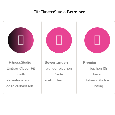
Hinweis:
Bitte beachten Sie, öffentliche Fragen sind
für alle
Besucher sichtbar
.
Für FitnessStudio
Betreiber
Klicken Sie hier um eine
individuelle Frage
an den
FitnessStudio-Eintrag zu stellen
.
FitnessStudio-
Bewertungen
Premium
Eintrag Clever Fit
auf der eigenen
- buchen für
Fürth
Seite
diesen
aktualisieren
einbinden
FitnessStudio-
oder verbessern
Eintrag