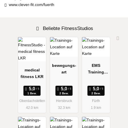
www.clever-fit.com/fuerth
Beliebte FitnessStudios
bewegungs-
EMS
medical
art
Training
fitness LKR
Fürth -
Weber
Brigitte
1 Bew.
2 Bew.
2 Bew.
Oberdachstetten
Hersbruck
Fürth
42.0 km
32.3 km
1.9 km