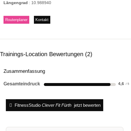
Längengrad
:
10.988940
Routenplaner
Kontakt
Trainings-Location Bewertungen
2
Zusammenfassung
Gesamteindruck
4,6
FitnessStudio
Clever Fit Fürth
jetzt bewerten