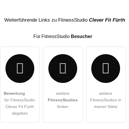
Name
Weiterführende Links zu FitnessStudio
Clever Fit Fürth
Für FitnessStudio
Besucher
E-Mail-Adresse (wird nicht veröffentlicht)
Bewertung
weitere
weitere
Hiermit akzeptiere ich die
AGB
.
für FitnessStudio
FitnessStudios
FitnessStudios in
Clever Fit Fürth
finden
meiner Nähe
Die
Datenschutzerklärung
habe ich zur Kenntnis genommen.
abgeben
öffentliche Frage stellen
Abbrechen