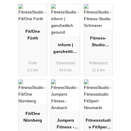
Fit/One
Fürth
Fitness-
inform |
Studio
ganzheitlich
Schmerer
gesund
Fürth
Dinkelsbühl
Röttenbach
0.2 km
64.8 km
21.6 km
Fit/One
Nürnberg
Jumpers
Fitnessstudi
Fitness -
o FitXpert