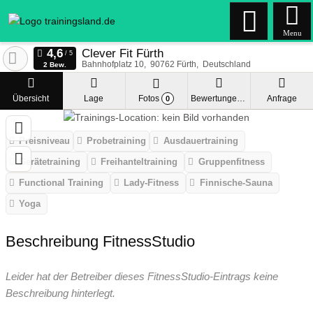
Menu
Clever Fit Fürth
Bahnhofplatz 10
90762
Fürth
Deutschland
2 Bew.
Übersicht
Lage
Fotos
Bewertungen
Anfrage
0
Preisniveau
Probetraining
Ausdauertraining
Gerätetraining
Freihanteltraining
Gruppenfitness
Functional Training
Lady-Fitness
Finnische-Sauna
Yoga
Beschreibung FitnessStudio
Leider hat der Betreiber dieses FitnessStudio-Eintrags keine
Beschreibung hinterlegt.