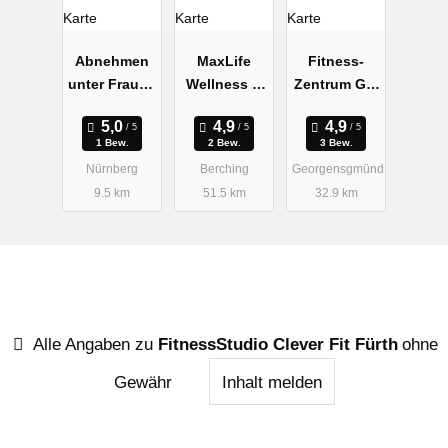
Abnehmen
MaxLife
Fitness-
unter Frauen
Wellness &
Zentrum Get
Graziella
Fitness
well
Schlankheit
1 Bew.
2 Bew.
3 Bew.
sstudio
Nürnberg
Berching
Georgensgmünd
9.5 km
51.5 km
32.9 km
Alle Angaben zu
FitnessStudio Clever Fit Fürth
ohne
Gewähr
Inhalt melden