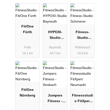
Fit/One
Fürth
HYPOXI-
Fitness-
Studio
Studio
Bayreuth
Schmerer
Fürth
Bayreuth
Röttenbach
18.1 km
49.7 km
16.8 km
Fit/One
Nürnberg
Jumpers
Fitnessstudi
Fitness -
o FitXpert
Ansbach
Neumarkt