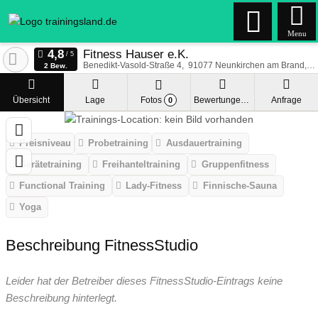
Menu
Fitness Hauser e.K.
Benedikt-Vasold-Straße 4
91077
Neunkirchen am Brand
D
2 Bew.
Übersicht
Lage
Fotos
Bewertungen
Anfrage
0
Preisniveau
Probetraining
Ausdauertraining
Gerätetraining
Freihanteltraining
Gruppenfitness
Functional Training
Lady-Fitness
Finnische-Sauna
Yoga
Beschreibung FitnessStudio
Leider hat der Betreiber dieses FitnessStudio-Eintrags keine
Beschreibung hinterlegt.