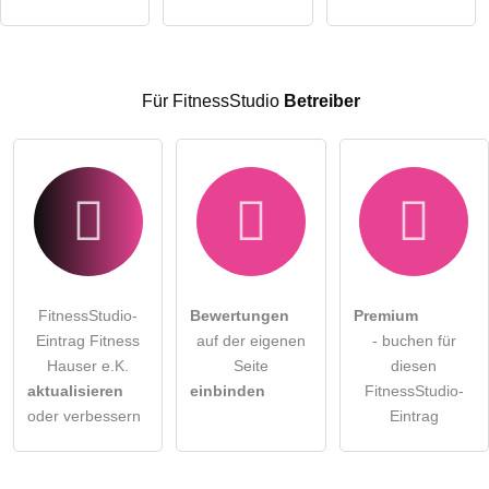
Hinweis:
Bitte beachten Sie, öffentliche Fragen sind
für alle
Besucher sichtbar
.
Klicken Sie hier um eine
individuelle Frage
an den
Für FitnessStudio
Betreiber
FitnessStudio-Eintrag zu stellen
.
FitnessStudio-
Bewertungen
Premium
Eintrag Fitness
auf der eigenen
- buchen für
Hauser e.K.
Seite
diesen
aktualisieren
einbinden
FitnessStudio-
oder verbessern
Eintrag