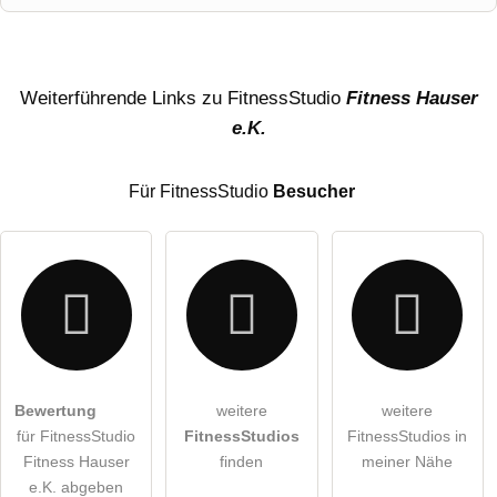
Name
Weiterführende Links zu FitnessStudio
Fitness Hauser
e.K.
E-Mail-Adresse (wird nicht veröffentlicht)
Für FitnessStudio
Besucher
Hiermit akzeptiere ich die
AGB
.
Bewertung
weitere
weitere
für FitnessStudio
FitnessStudios
FitnessStudios in
Die
Datenschutzerklärung
habe ich zur Kenntnis genommen.
Fitness Hauser
finden
meiner Nähe
öffentliche Frage stellen
e.K. abgeben
Abbrechen