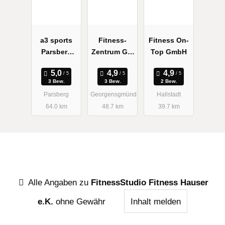
a3 sports
Fitness-
Fitness On-
Parsberg
Zentrum Get
Top GmbH
Gesundheits
well
zentrum
3 Bew.
3 Bew.
2 Bew.
Parsberg
Georgensgmünd
Hallstadt
64.0 km
48.7 km
39.7 km
Alle Angaben zu
FitnessStudio Fitness Hauser
e.K.
ohne Gewähr
Inhalt melden