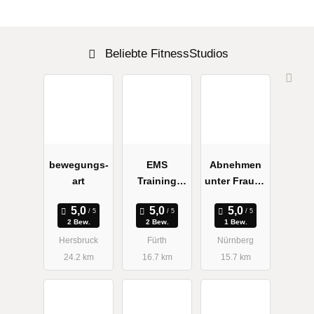
Beliebte FitnessStudios
bewegungs-
EMS
Abnehmen
art
Training
unter Frauen
Fürth -
Graziella
Weber
Schlankheit
2 Bew.
2 Bew.
1 Bew.
Brigitte
sstudio
Hersbruck
Fürth
Nürnberg
24.2 km
16.7 km
15.7 km