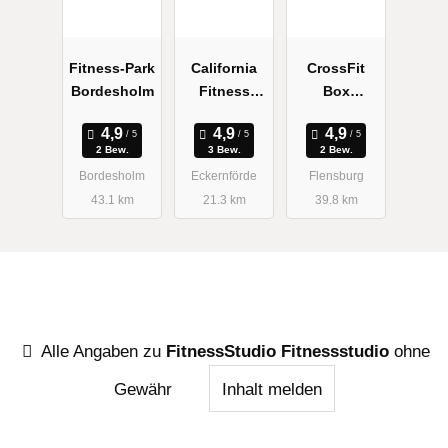
Fitness-Park
California
CrossFit
Bordesholm
Fitness
Box
Eckernförde
Flensburg
2 Bew.
3 Bew.
2 Bew.
Bordesholm
Eckernförde
Flensburg
43.1 km
21.3 km
39.8 km
Alle Angaben zu
FitnessStudio Fitnessstudio
ohne
Gewähr
Inhalt melden