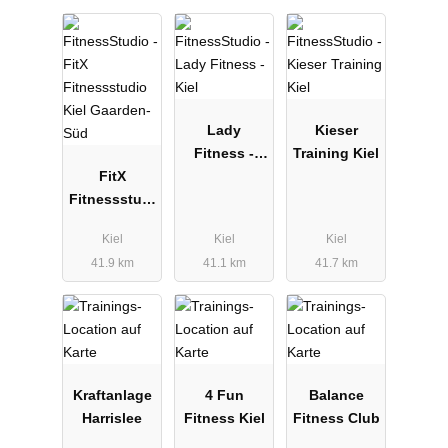
Lady
Kieser
Fitness -
Training Kiel
FitX
Kiel
Fitnessstudi
o Kiel
Kiel
Kiel
Kiel
Gaarden-
41.9 km
41.1 km
41.7 km
Süd
Kraftanlage
4 Fun
Balance
Harrislee
Fitness Kiel
Fitness Club