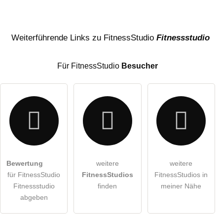
Name
Weiterführende Links zu FitnessStudio
Fitnessstudio
Für FitnessStudio
Besucher
E-Mail-Adresse (wird nicht veröffentlicht)
Bewertung
weitere
weitere
Hiermit akzeptiere ich die
AGB
.
für FitnessStudio
FitnessStudios
FitnessStudios in
Fitnessstudio
finden
meiner Nähe
Die
Datenschutzerklärung
habe ich zur Kenntnis genommen.
abgeben
öffentliche Frage stellen
Abbrechen