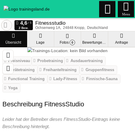
Menu
Fitnessstudio
Ochsenweg 1A
24848
Kropp
Deutschland
2 Bew.
Übersicht
Lage
Fotos
Bewertungen
Anfrage
0
Preisniveau
Probetraining
Ausdauertraining
Gerätetraining
Freihanteltraining
Gruppenfitness
Functional Training
Lady-Fitness
Finnische-Sauna
Yoga
Beschreibung FitnessStudio
Leider hat der Betreiber dieses FitnessStudio-Eintrags keine
Beschreibung hinterlegt.