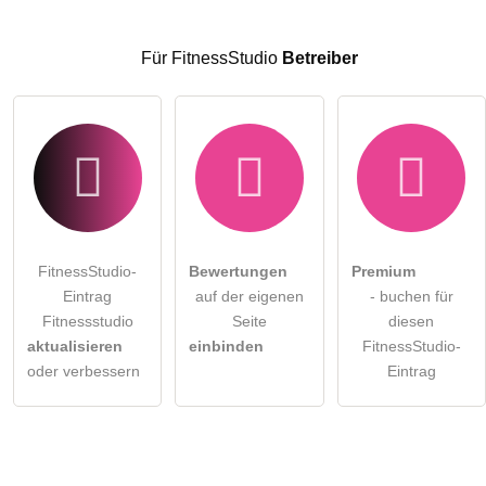
Hinweis:
Bitte beachten Sie, öffentliche Fragen sind
für alle
Besucher sichtbar
.
Für FitnessStudio
Betreiber
Klicken Sie hier um eine
individuelle Frage
an den
FitnessStudio-Eintrag zu stellen
.
FitnessStudio-
Bewertungen
Premium
Eintrag
auf der eigenen
- buchen für
Fitnessstudio
Seite
diesen
aktualisieren
einbinden
FitnessStudio-
oder verbessern
Eintrag