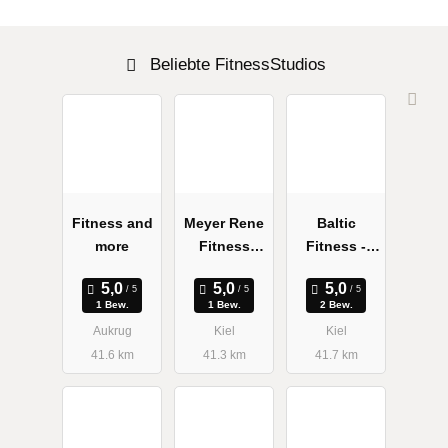
Beliebte FitnessStudios
Fitness and
Meyer Rene
Baltic
more
Fitness
Fitness -
Republik
EMA Studio
1 Bew.
1 Bew.
2 Bew.
Aukrug
Kiel
Kiel
41.6 km
41.3 km
41.7 km