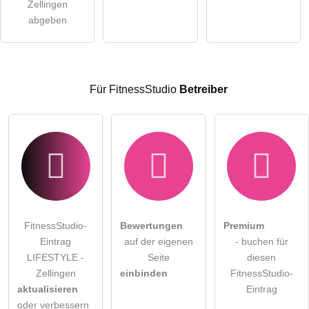
öffentliche Frage stellen
Zellingen
Abbrechen
abgeben
Hinweis:
Bitte beachten Sie, öffentliche Fragen sind
für alle
Besucher sichtbar
.
Klicken Sie hier um eine
individuelle Frage
an den
FitnessStudio-Eintrag zu stellen
.
Für FitnessStudio
Betreiber
FitnessStudio-
Bewertungen
Premium
Eintrag
auf der eigenen
- buchen für
LIFESTYLE -
Seite
diesen
Zellingen
einbinden
FitnessStudio-
aktualisieren
Eintrag
oder verbessern