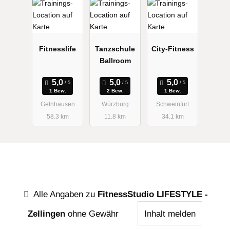
Fitnesslife
Tanzschule
City-Fitness
Ballroom
1 Bew.
2 Bew.
1 Bew.
Gelnhausen
Würzburg
Schweinfurt
58.3 km
11.8 km
34.1 km
Alle Angaben zu
FitnessStudio LIFESTYLE -
Zellingen
ohne Gewähr
Inhalt melden