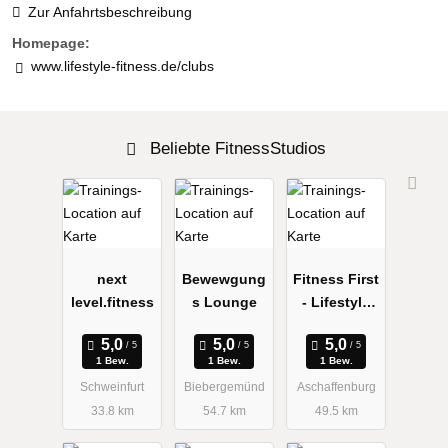
Zur Anfahrtsbeschreibung
Homepage:
www.lifestyle-fitness.de/clubs
Beliebte FitnessStudios
next
Bewewgung
Fitness First
level.fitness
s Lounge
- Lifestyle
Club
1 Bew.
1 Bew.
1 Bew.
Schweinfurt
Biebergemünd
Aschaffenburg
33.8 km
54.7 km
49.5 km