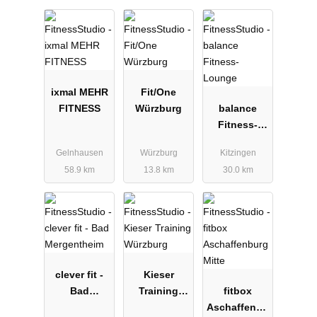
ixmal MEHR
Fit/One
FITNESS
Würzburg
balance
Fitness-
Lounge
Gelnhausen
Würzburg
Kitzingen
58.9 km
13.8 km
30.0 km
clever fit -
Kieser
Bad
Training
fitbox
Mergenthei
Würzburg
Aschaffenbu