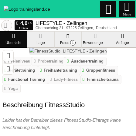
Menu
LIFESTYLE - Zellingen
Oberbachring 21
97225
Zellingen
Deutschland
1 Bew.
Übersicht
Lage
Fotos
Bewertungen
Anfrage
1
Preisniveau
Probetraining
Ausdauertraining
Gerätetraining
Freihanteltraining
Gruppenfitness
Functional Training
Lady-Fitness
Finnische-Sauna
Yoga
Beschreibung FitnessStudio
Leider hat der Betreiber dieses FitnessStudio-Eintrags keine
Beschreibung hinterlegt.