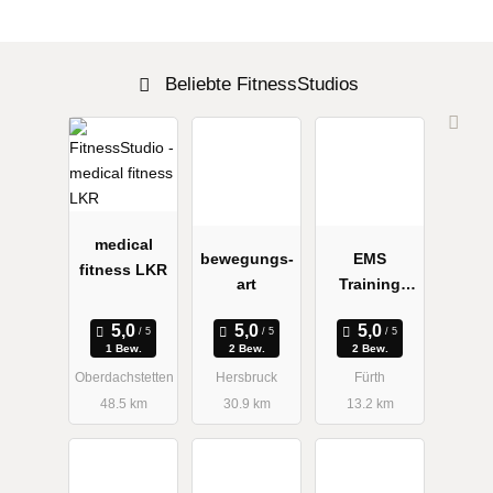
Beliebte FitnessStudios
medical
bewegungs-
EMS
fitness LKR
art
Training
Fürth -
Weber
1 Bew.
2 Bew.
2 Bew.
Brigitte
Oberdachstetten
Hersbruck
Fürth
48.5 km
30.9 km
13.2 km