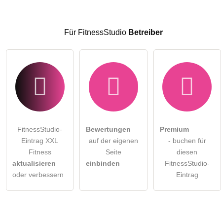
Hinweis:
Bitte beachten Sie, öffentliche Fragen sind
für alle
Besucher sichtbar
.
Für FitnessStudio
Betreiber
Klicken Sie hier um eine
individuelle Frage
an den
FitnessStudio-Eintrag zu stellen
.
FitnessStudio-
Bewertungen
Premium
Eintrag XXL
auf der eigenen
- buchen für
Fitness
Seite
diesen
aktualisieren
einbinden
FitnessStudio-
oder verbessern
Eintrag