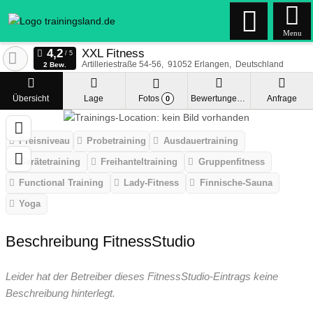
Menu
XXL Fitness
Artilleriestraße 54-56
91052
Erlangen
Deutschland
2 Bew.
Übersicht
Lage
Fotos
Bewertungen
Anfrage
0
Preisniveau
Probetraining
Ausdauertraining
Gerätetraining
Freihanteltraining
Gruppenfitness
Functional Training
Lady-Fitness
Finnische-Sauna
Yoga
Beschreibung FitnessStudio
Leider hat der Betreiber dieses FitnessStudio-Eintrags keine
Beschreibung hinterlegt.