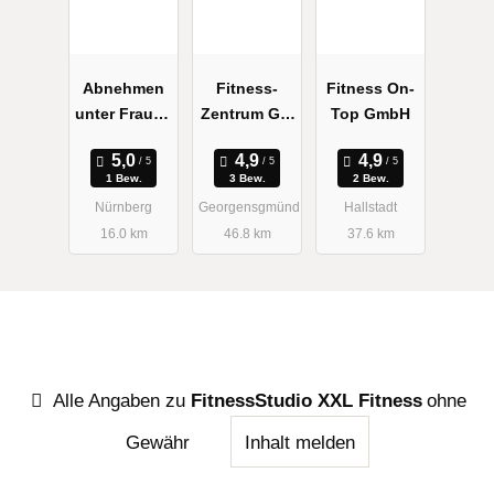
Abnehmen
Fitness-
Fitness On-
unter Frauen
Zentrum Get
Top GmbH
Graziella
well
Schlankheit
1 Bew.
3 Bew.
2 Bew.
sstudio
Nürnberg
Georgensgmünd
Hallstadt
16.0 km
46.8 km
37.6 km
Alle Angaben zu
FitnessStudio XXL Fitness
ohne
Gewähr
Inhalt melden