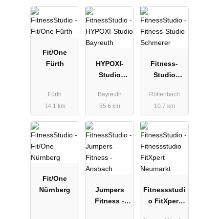
Fit/One
Fürth
HYPOXI-
Fitness-
Studio
Studio
Bayreuth
Schmerer
Fürth
Bayreuth
Röttenbach
14.1 km
55.6 km
10.7 km
Fit/One
Nürnberg
Jumpers
Fitnessstudi
Fitness -
o FitXpert
Ansbach
Neumarkt