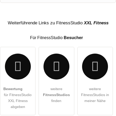
Name
Weiterführende Links zu FitnessStudio
XXL Fitness
Für FitnessStudio
Besucher
E-Mail-Adresse (wird nicht veröffentlicht)
Bewertung
weitere
weitere
Hiermit akzeptiere ich die
AGB
.
für FitnessStudio
FitnessStudios
FitnessStudios in
XXL Fitness
finden
meiner Nähe
Die
Datenschutzerklärung
habe ich zur Kenntnis genommen.
abgeben
öffentliche Frage stellen
Abbrechen