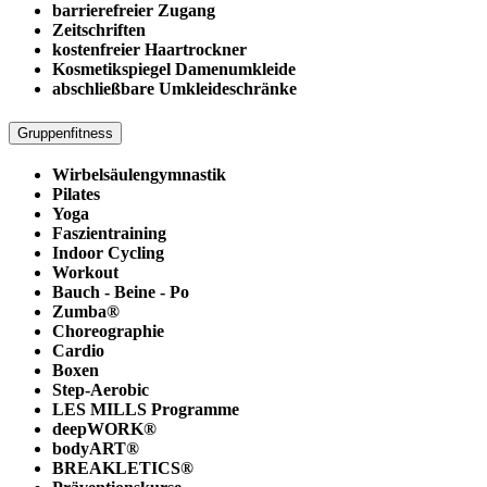
barrierefreier Zugang
Zeitschriften
kostenfreier Haartrockner
Kosmetikspiegel Damenumkleide
abschließbare Umkleideschränke
Gruppenfitness
Wirbelsäulengymnastik
Pilates
Yoga
Faszientraining
Indoor Cycling
Workout
Bauch - Beine - Po
Zumba®
Choreographie
Cardio
Boxen
Step-Aerobic
LES MILLS Programme
deepWORK®
bodyART®
BREAKLETICS®