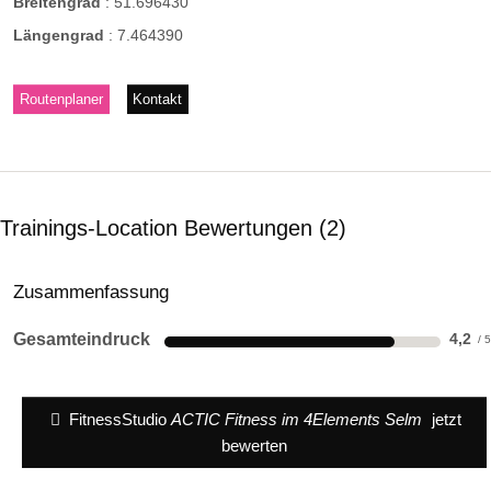
Breitengrad
:
51.696430
Längengrad
:
7.464390
Routenplaner
Kontakt
Trainings-Location Bewertungen
2
Zusammenfassung
Gesamteindruck
4,2
FitnessStudio
ACTIC Fitness im 4Elements Selm
jetzt
bewerten