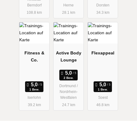
Berndorf
Herne
Dorsten
108.8 km
28.1 km
34.3 km
Fitness &
Active Body
Flexappeal
Co.
Lounge
2 Bew.
Dortmund /
1 Bew.
1 Bew.
Nordrhein-
Iserlohn
Westfalen
Soest
39.2 km
24.7 km
46.8 km