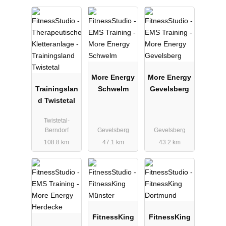
More Energy
More Energy
Trainingslan
Schwelm
Gevelsberg
d Twistetal
Twistetal-
Berndorf
Gevelsberg
Gevelsberg
108.8 km
47.1 km
43.2 km
FitnessKing
FitnessKing