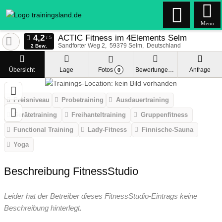
Menu
ACTIC Fitness im 4Elements Selm
Sandforter Weg 2
59379
Selm
Deutschland
2 Bew.
Übersicht
Lage
Fotos
Bewertungen
Anfrage
0
Preisniveau
Probetraining
Ausdauertraining
Gerätetraining
Freihanteltraining
Gruppenfitness
Functional Training
Lady-Fitness
Finnische-Sauna
Yoga
Beschreibung FitnessStudio
Leider hat der Betreiber dieses FitnessStudio-Eintrags keine
Beschreibung hinterlegt.