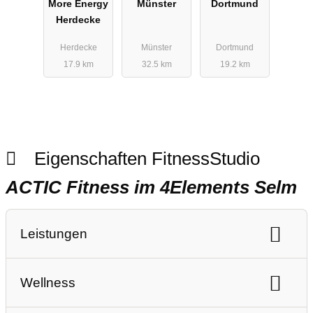
More Energy
Münster
Dortmund
Herdecke
Herdecke
Münster
Dortmund
17.9 km
32.5 km
19.2 km
Eigenschaften FitnessStudio
ACTIC Fitness im 4Elements Selm
Leistungen
Ausdauertraining
Gerätetraining
Wellness
Freihanteltraining
Personaltraining