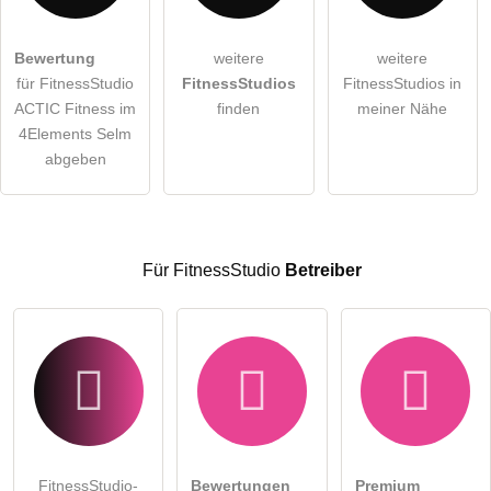
Hiermit akzeptiere ich die
AGB
.
Bewertung
weitere
weitere
für FitnessStudio
FitnessStudios
FitnessStudios in
Die
Datenschutzerklärung
habe ich zur Kenntnis genommen.
ACTIC Fitness im
finden
meiner Nähe
öffentliche Frage stellen
4Elements Selm
Abbrechen
abgeben
Hinweis:
Bitte beachten Sie, öffentliche Fragen sind
für alle
Besucher sichtbar
.
Klicken Sie hier um eine
individuelle Frage
an den
FitnessStudio-Eintrag zu stellen
.
Für FitnessStudio
Betreiber
FitnessStudio-
Bewertungen
Premium