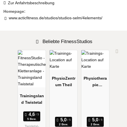
Zur Anfahrtsbeschreibung
Homepage:
www.acticfitness.de/studios/studios-selm/4elements/
Beliebte FitnessStudios
PhysioZentr
Physiothera
um Theil
pie
Bergmann
Trainingslan
d Twistetal
5 Bew.
2 Bew.
2 Bew.
Twistetal-