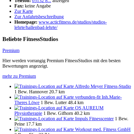
Telefon:
05132 8...
anzeigen
Fax:
keine Angabe
Zur Karte
Zur Anfahrtsbeschreibung
Homepage:
www.acticfitness.de/studios/studios-
lehrte/hallenbad-lehrte/
Beliebte FitnessStudios
Premium
Hier werden vorrangig Premium FitnessStudios mit den besten
Bewertungen angezeigt.
mehr zu Premium
Alfredo Meyer Fitness-Studio
1 Bew.
Hannover
20.7 km
verbunden-fit Inh.Marie-
Theres Löwe
1 Bew.
Lutter
48.4 km
OS AUREUM
Physiotherapie
1 Bew.
Gifhorn
40.2 km
Impuls Fitnesscenter
1 Bew.
Peine
17.7 km
Workout med. Fitness GmbH