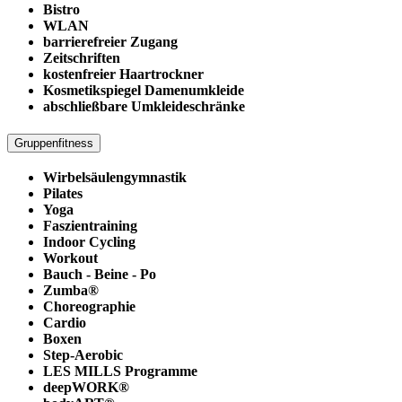
Bistro
WLAN
barrierefreier Zugang
Zeitschriften
kostenfreier Haartrockner
Kosmetikspiegel Damenumkleide
abschließbare Umkleideschränke
Gruppenfitness
Wirbelsäulengymnastik
Pilates
Yoga
Faszientraining
Indoor Cycling
Workout
Bauch - Beine - Po
Zumba®
Choreographie
Cardio
Boxen
Step-Aerobic
LES MILLS Programme
deepWORK®