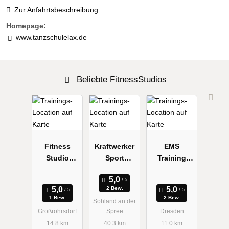
Zur Anfahrtsbeschreibung
Homepage:
www.tanzschulelax.de
Beliebte FitnessStudios
Fitness
Kraftwerker
EMS
Studio
Sport
Training
Großröhrsdo
Unternehmer
20minutes -
rf
gesellschaft
Dresden
2 Bew.
(haftungsbe
Löbtau
1 Bew.
2 Bew.
Sohland an der
schränkt)
Großröhrsdorf
Spree
Dresden
14.8 km
40.3 km
11.0 km