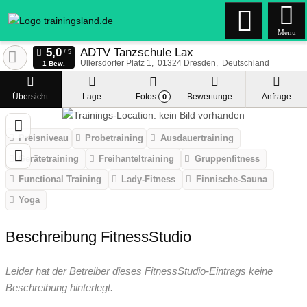
Menu
ADTV Tanzschule Lax
Ullersdorfer Platz 1
01324
Dresden
Deutschland
1 Bew.
Übersicht
Lage
Fotos
Bewertungen
Anfrage
0
Preisniveau
Probetraining
Ausdauertraining
Gerätetraining
Freihanteltraining
Gruppenfitness
Functional Training
Lady-Fitness
Finnische-Sauna
Yoga
Beschreibung FitnessStudio
Leider hat der Betreiber dieses FitnessStudio-Eintrags keine
Beschreibung hinterlegt.