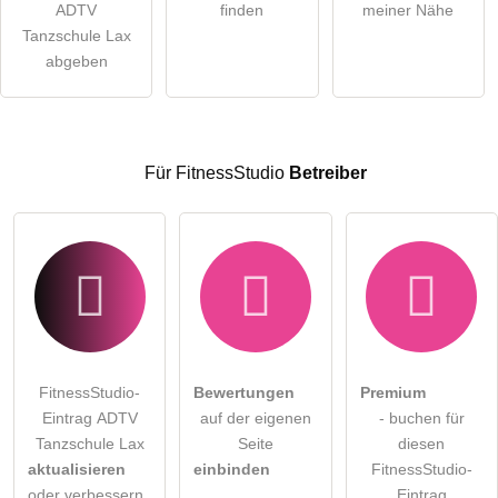
ADTV
finden
meiner Nähe
öffentliche Frage stellen
Tanzschule Lax
Abbrechen
abgeben
Hinweis:
Bitte beachten Sie, öffentliche Fragen sind
für alle
Besucher sichtbar
.
Klicken Sie hier um eine
individuelle Frage
an den
FitnessStudio-Eintrag zu stellen
.
Für FitnessStudio
Betreiber
FitnessStudio-
Bewertungen
Premium
Eintrag ADTV
auf der eigenen
- buchen für
Tanzschule Lax
Seite
diesen
aktualisieren
einbinden
FitnessStudio-
oder verbessern
Eintrag