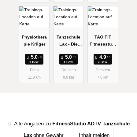
Physiothera
Tanzschule
TAO FIT
pie Krüger
Lax - Die
Fitnessstudi
Tanzschule
o Dresden
der
1 Bew.
1 Bew.
2 Bew.
Weltmeister
Pirna
Dresden
Dresden
11.8 km
0.0 km
7.6 km
Alle Angaben zu
FitnessStudio ADTV Tanzschule
Lax
ohne Gewähr
Inhalt melden