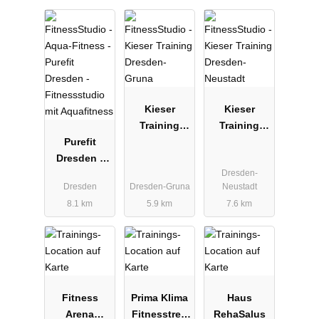
Kieser
Kieser
Training
Training
Purefit
Dresden-
Dresden-
Dresden -
Gruna
Neustadt
Dresden-
Fitnessstudi
Dresden
Dresden-Gruna
Neustadt
o mit
8.1 km
5.9 km
7.6 km
Aquafitness
Fitness
Prima Klima
Haus
Arena
Fitnesstreff
RehaSalus