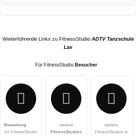
Vorname
Name
Weiterführende Links zu FitnessStudio
ADTV Tanzschule
Lax
E-Mail-Adresse (wird nicht veröffentlicht)
Für FitnessStudio
Besucher
Hiermit akzeptiere ich die
AGB
.
Bewertung
weitere
weitere
für FitnessStudio
FitnessStudios
FitnessStudios in
Die
Datenschutzerklärung
habe ich zur Kenntnis genommen.