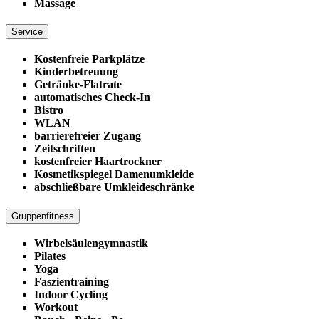
Massage
Service
Kostenfreie Parkplätze
Kinderbetreuung
Getränke-Flatrate
automatisches Check-In
Bistro
WLAN
barrierefreier Zugang
Zeitschriften
kostenfreier Haartrockner
Kosmetikspiegel Damenumkleide
abschließbare Umkleideschränke
Gruppenfitness
Wirbelsäulengymnastik
Pilates
Yoga
Faszientraining
Indoor Cycling
Workout