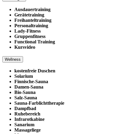
Ausdauertraining
Gerätetraining
Freihanteltraining
Personaltraining
Lady-Fitness
Gruppenfitness
Functional Training
Kursvideo
Wellness
kostenfreie Duschen
Solarium
Finnische-Sauna
Damen-Sauna
Bio-Sauna
Salz-Sauna
Sauna-Farblichttherapie
Dampfbad
Ruhebereich
Infrarotkabine
Sanarium
Massageliege