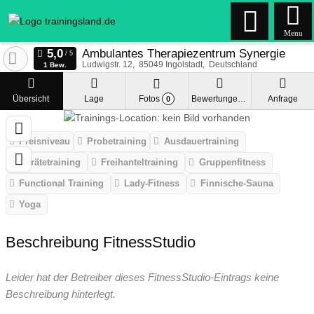
Menu
Ambulantes Therapiezentrum Synergie
Ludwigstr. 12
85049
Ingolstadt
Deutschland
1 Bew.
Übersicht
Lage
Fotos
Bewertungen
Anfrage
0
Preisniveau
Probetraining
Ausdauertraining
Gerätetraining
Freihanteltraining
Gruppenfitness
Functional Training
Lady-Fitness
Finnische-Sauna
Yoga
Beschreibung FitnessStudio
Leider hat der Betreiber dieses FitnessStudio-Eintrags keine
Beschreibung hinterlegt.