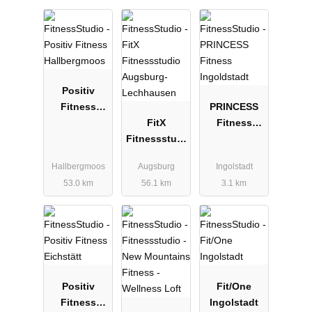
Positiv
Fitness
PRINCESS
Hallbergmoo
FitX
Fitness
s
Fitnessstudi
Ingoldstadt
o Augsburg-
Hallbergmoos
Augsburg
Ingolstadt
Lechhausen
53.0 km
56.1 km
3.1 km
Positiv
Fit/One
Fitness
Ingolstadt