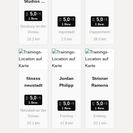
Studios -
Studio In
Fitness &
Forma
Sport
1 Bew.
1 Bew.
1 Bew.
Neuburg an der
Donau
Ingolstadt
Pappenheim
18.2 km
2.0 km
38.0 km
fitness
Jordan
Strixner
neustadt
Philipp
Ramona
1 Bew.
1 Bew.
1 Bew.
Neustadt an der
Donau
Freising
Erdweg
25.1 km
47.8 km
50.1 km