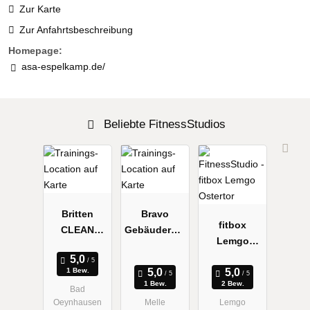
Zur Karte
Zur Anfahrtsbeschreibung
Homepage:
asa-espelkamp.de/
Beliebte FitnessStudios
Britten
Bravo
fitbox
CLEAN
Gebäuderein
Lemgo
Gebäuderein
igung
Ostertor
igung
1 Bew.
1 Bew.
2 Bew.
Bad
Oeynhausen
Melle
Lemgo