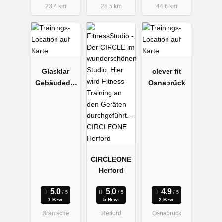
23.4 km
28.5 km
44.6 km
Glasklar
clever fit
Gebäudedie
Osnabrück
nste
Bramsche
CIRCLEONE
Herford
1 Bew.
5 Bew.
2 Bew.
Bramsche
Herford
Osnabrück