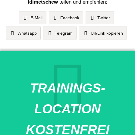
Idimetschew
teilen und empfehlen:
E-Mail
Facebook
Twitter
Whatsapp
Telegram
Url/Link kopieren
TRAININGS-
LOCATION
KOSTENFREI