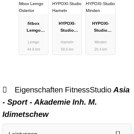
fitbox
HYPOXI-
HYPOXI-
Lemgo
Studio
Studio
Ostertor
Hameln
Minden
Lemgo
Hameln
Minden
44.6 km
58.6 km
20.4 km
Eigenschaften FitnessStudio
Asia
- Sport - Akademie Inh. M.
Idimetschew