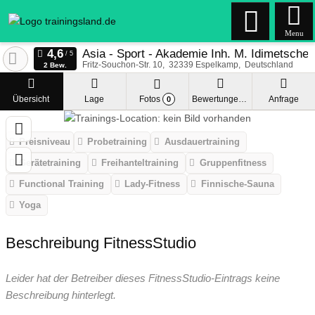
Menu
Asia - Sport - Akademie Inh. M. Idimetsche
Fritz-Souchon-Str. 10
32339
Espelkamp
Deutschland
2 Bew.
Übersicht
Lage
Fotos
Bewertungen
Anfrage
0
Preisniveau
Probetraining
Ausdauertraining
Gerätetraining
Freihanteltraining
Gruppenfitness
Functional Training
Lady-Fitness
Finnische-Sauna
Yoga
Beschreibung FitnessStudio
Leider hat der Betreiber dieses FitnessStudio-Eintrags keine
Beschreibung hinterlegt.