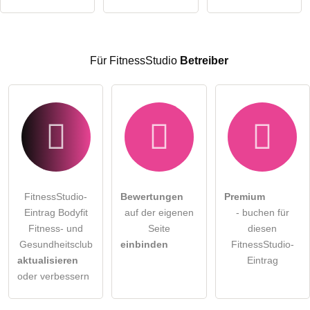
Besucher sichtbar
.
Klicken Sie hier um eine
individuelle Frage
an den
FitnessStudio-Eintrag zu stellen
.
Für FitnessStudio
Betreiber
FitnessStudio-
Bewertungen
Premium
Eintrag Bodyfit
auf der eigenen
- buchen für
Fitness- und
Seite
diesen
Gesundheitsclub
einbinden
FitnessStudio-
aktualisieren
Eintrag
oder verbessern