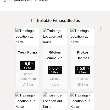
Beliebte FitnessStudios
Yoga Purna
Rücken
Krokor
Studio Vital
Thomas
Katrin Titze
Physiothera
2 Bew.
Rücken
pie &
1 Bew.
1 Bew.
Lübben
Studio
Fitness
(Spreewald)
Cottbus
Cottbus
17.6 km
44.2 km
45.5 km