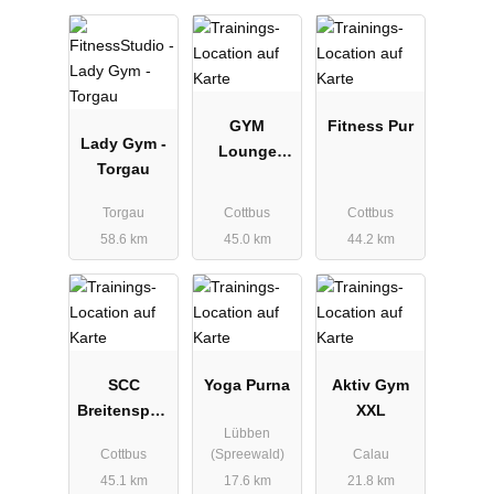
GYM
Fitness Pur
Lady Gym -
Lounge
Torgau
Fitnessstudi
o Cottbus
Torgau
Cottbus
Cottbus
58.6 km
45.0 km
44.2 km
SCC
Yoga Purna
Aktiv Gym
Breitensport
XXL
Lübben
e.V.
Cottbus
(Spreewald)
Calau
45.1 km
17.6 km
21.8 km