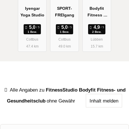
Iyengar
SPORT-
Bodyfit
Yoga Studio
FREIgang
Fitness &
Gesundheits
club
1 Bew.
1 Bew.
2 Bew.
Cottbus
Cottbus
Lübben
47.4 km
49.0 km
15.7 km
Alle Angaben zu
FitnessStudio Bodyfit Fitness- und
Gesundheitsclub
ohne Gewähr
Inhalt melden