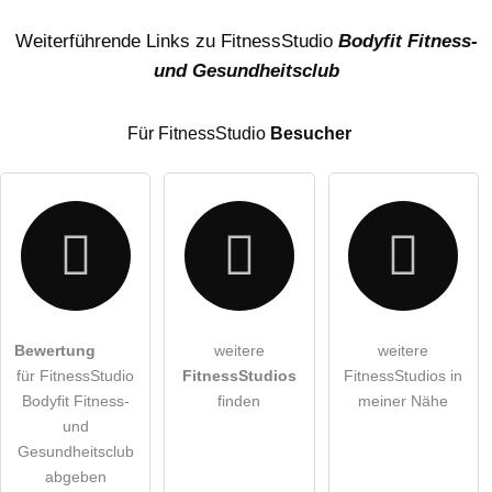
Name
Weiterführende Links zu FitnessStudio
Bodyfit Fitness-
und Gesundheitsclub
E-Mail-Adresse (wird nicht veröffentlicht)
Für FitnessStudio
Besucher
Hiermit akzeptiere ich die
AGB
.
Bewertung
weitere
weitere
für FitnessStudio
FitnessStudios
FitnessStudios in
Die
Datenschutzerklärung
habe ich zur Kenntnis genommen.
Bodyfit Fitness-
finden
meiner Nähe
öffentliche Frage stellen
und
Abbrechen
Gesundheitsclub
Hinweis:
Bitte beachten Sie, öffentliche Fragen sind
für alle
abgeben