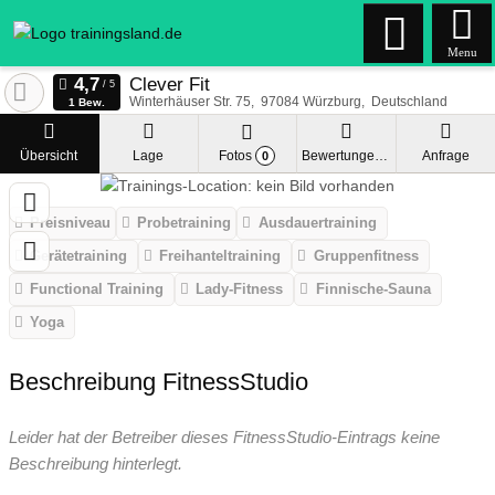
Menu
Clever Fit
Winterhäuser Str. 75
97084
Würzburg
Deutschland
1 Bew.
Übersicht
Lage
Fotos
Bewertungen
Anfrage
0
Preisniveau
Probetraining
Ausdauertraining
Gerätetraining
Freihanteltraining
Gruppenfitness
Functional Training
Lady-Fitness
Finnische-Sauna
Yoga
Beschreibung FitnessStudio
Leider hat der Betreiber dieses FitnessStudio-Eintrags keine
Beschreibung hinterlegt.