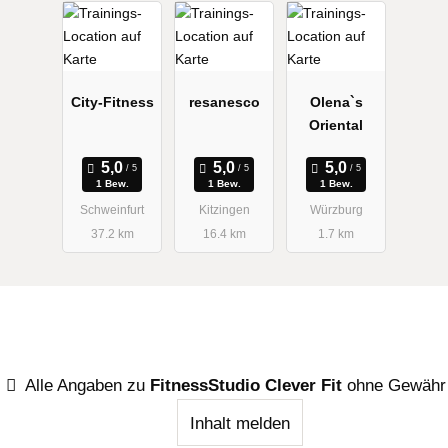
City-Fitness
resanesco
Olena`s
Oriental
1 Bew.
1 Bew.
1 Bew.
Schweinfurt
Kitzingen
Würzburg
37.2 km
16.4 km
1.7 km
Alle Angaben zu
FitnessStudio Clever Fit
ohne Gewähr
Inhalt melden