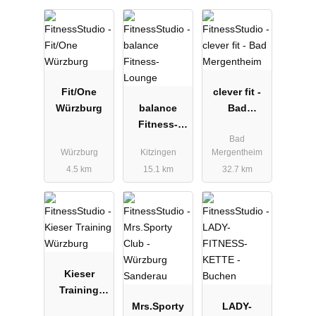
Fit/One
clever fit -
Würzburg
balance
Bad
Fitness-
Mergenthei
Bad
Lounge
m
Würzburg
Kitzingen
Mergentheim
4.5 km
15.1 km
32.7 km
Kieser
Training
Würzburg
Mrs.Sporty
LADY-