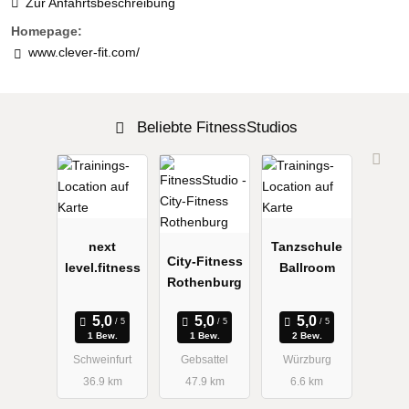
Zur Anfahrtsbeschreibung
Homepage:
www.clever-fit.com/
Beliebte FitnessStudios
next
Tanzschule
City-Fitness
level.fitness
Ballroom
Rothenburg
1 Bew.
1 Bew.
2 Bew.
Schweinfurt
Gebsattel
Würzburg
36.9 km
47.9 km
6.6 km