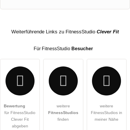
Vorname
Name
Weiterführende Links zu FitnessStudio
Clever Fit
Für FitnessStudio
Besucher
E-Mail-Adresse (wird nicht veröffentlicht)
Bewertung
weitere
weitere
Hiermit akzeptiere ich die
AGB
.
für FitnessStudio
FitnessStudios
FitnessStudios in
Clever Fit
finden
meiner Nähe
Die
Datenschutzerklärung
habe ich zur Kenntnis genommen.
abgeben