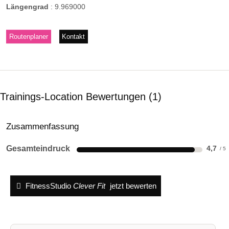
Längengrad
:
9.969000
Routenplaner
Kontakt
Trainings-Location Bewertungen
1
Zusammenfassung
Gesamteindruck
4,7
FitnessStudio
Clever Fit
jetzt bewerten