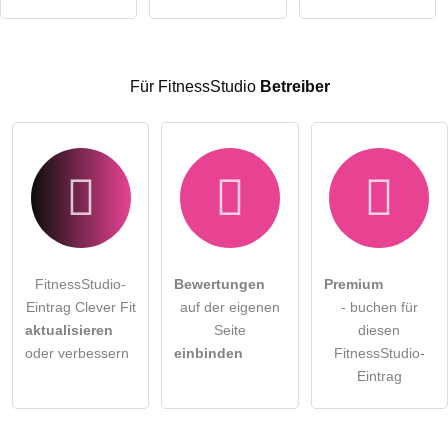
öffentliche Frage stellen
Abbrechen
Hinweis:
Bitte beachten Sie, öffentliche Fragen sind
für alle
Besucher sichtbar
.
Für FitnessStudio
Betreiber
Klicken Sie hier um eine
individuelle Frage
an den
FitnessStudio-Eintrag zu stellen
.
FitnessStudio-
Bewertungen
Premium
Eintrag Clever Fit
auf der eigenen
- buchen für
aktualisieren
Seite
diesen
oder verbessern
einbinden
FitnessStudio-
Eintrag