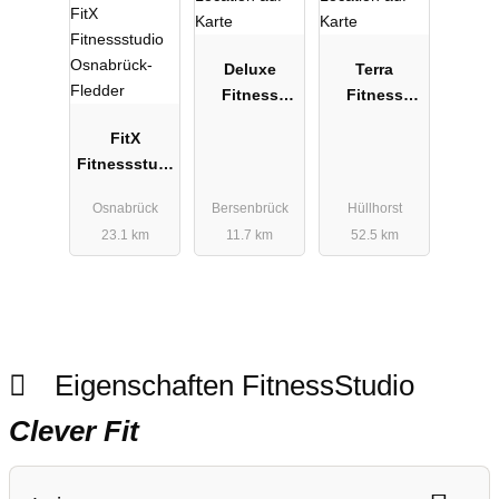
Deluxe
Terra
Fitness
Fitness
Bersenbrück
GmbH
FitX
GmbH
Fitnessstudi
o
Osnabrück
Bersenbrück
Hüllhorst
Osnabrück-
23.1 km
11.7 km
52.5 km
Fledder
Eigenschaften FitnessStudio
Clever Fit