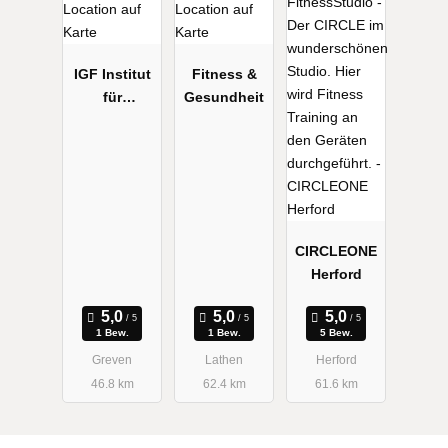
IGF Institut
Fitness &
für
Gesundheit
Gesundheit
und Fitness
CIRCLEONE
Herford
1 Bew.
1 Bew.
5 Bew.
Greven
Lathen
Herford
46.8 km
62.4 km
61.6 km