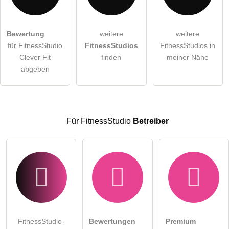
Bewertung
weitere
weitere
Hiermit akzeptiere ich die
AGB
.
für FitnessStudio
FitnessStudios
FitnessStudios in
Clever Fit
finden
meiner Nähe
Die
Datenschutzerklärung
habe ich zur Kenntnis genommen.
abgeben
öffentliche Frage stellen
Abbrechen
Hinweis:
Bitte beachten Sie, öffentliche Fragen sind
für alle
Besucher sichtbar
.
Für FitnessStudio
Betreiber
Klicken Sie hier um eine
individuelle Frage
an den
FitnessStudio-Eintrag zu stellen
.
FitnessStudio-
Bewertungen
Premium