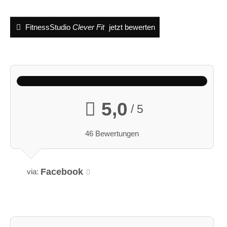
FitnessStudio
Clever Fit
jetzt bewerten
5,0
/ 5
46 Bewertungen
Facebook
via: