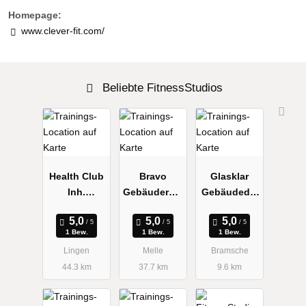
Homepage:
www.clever-fit.com/
Beliebte FitnessStudios
Health Club
Bravo
Glasklar
Inh.
Gebäuderein
Gebäudedie
Christiane
igung
nste
Greve
Bramsche
1 Bew.
1 Bew.
1 Bew.
Lingen
Melle
Bramsche
44.3 km
37.7 km
9.6 km