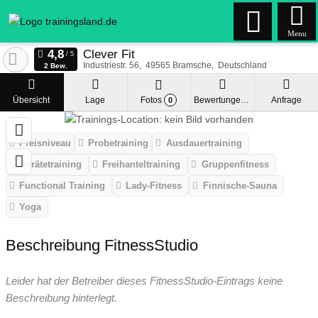
Menu
Clever Fit
Industriestr. 56
49565
Bramsche
Deutschland
2 Bew.
Übersicht
Lage
Fotos
Bewertungen
Anfrage
0
Preisniveau
Probetraining
Ausdauertraining
Gerätetraining
Freihanteltraining
Gruppenfitness
Functional Training
Lady-Fitness
Finnische-Sauna
Yoga
Beschreibung FitnessStudio
Leider hat der Betreiber dieses FitnessStudio-Eintrags keine
Beschreibung hinterlegt.