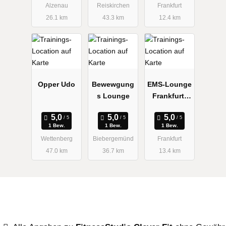
Alzenau
Reiskirchen
Frankfurt
26.1 km
43.3 km
12.4 km
Opper Udo
Bewewgung
EMS-Lounge
s Lounge
Frankfurt-
Europavierte
l
1 Bew.
1 Bew.
1 Bew.
Wettenberg
Biebergemünd
Frankfurt
47.0 km
36.7 km
13.4 km