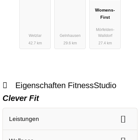
Womens-
First
Mörfelden-
Wetzlar
Gelnhausen
Walldorf
42.7 km
29.6 km
27.4 km
Eigenschaften FitnessStudio
Clever Fit
Leistungen
Ausdauertraining
Gerätetraining