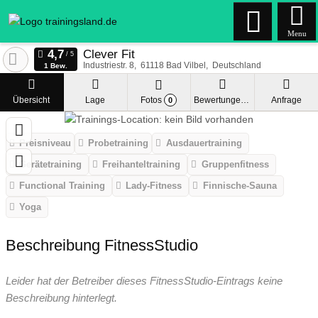
Menu
Clever Fit
Industriestr. 8
61118
Bad Vilbel
Deutschland
1 Bew.
Übersicht
Lage
Fotos
Bewertungen
Anfrage
0
Preisniveau
Probetraining
Ausdauertraining
Gerätetraining
Freihanteltraining
Gruppenfitness
Functional Training
Lady-Fitness
Finnische-Sauna
Yoga
Beschreibung FitnessStudio
Leider hat der Betreiber dieses FitnessStudio-Eintrags keine
Beschreibung hinterlegt.