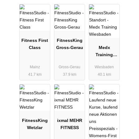
Fitness First
FitnessKing
Class
Gross-Gerau
Medx
Training
Wiesbaden
Mainz
Gross-Gerau
Wiesbaden
41.7 km
37.9 km
40.1 km
FitnessKing
ixmal MEHR
Wetzlar
FITNESS