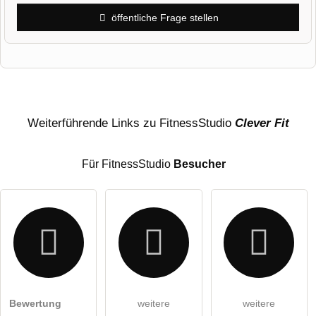
öffentliche Frage stellen
Vorname
Name
Weiterführende Links zu FitnessStudio
Clever Fit
Für FitnessStudio
Besucher
E-Mail-Adresse (wird nicht veröffentlicht)
Bewertung
weitere
weitere
Hiermit akzeptiere ich die
AGB
.