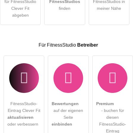
für FitnessStudio
FitnessStudios
FitnessStudios in
Clever Fit
finden
meiner Nähe
Die
Datenschutzerklärung
habe ich zur Kenntnis genommen.
abgeben
öffentliche Frage stellen
Abbrechen
Hinweis:
Bitte beachten Sie, öffentliche Fragen sind
für alle
Besucher sichtbar
.
Für FitnessStudio
Betreiber
Klicken Sie hier um eine
individuelle Frage
an den
FitnessStudio-Eintrag zu stellen
.
FitnessStudio-
Bewertungen
Premium
Eintrag Clever Fit
auf der eigenen
- buchen für
aktualisieren
Seite
diesen
oder verbessern
einbinden
FitnessStudio-
Eintrag