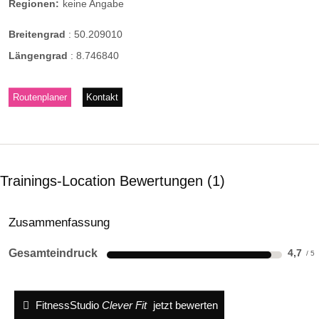
Regionen:
keine Angabe
Breitengrad
:
50.209010
Längengrad
:
8.746840
Routenplaner
Kontakt
Trainings-Location Bewertungen
1
Zusammenfassung
Gesamteindruck
4,7
FitnessStudio
Clever Fit
jetzt bewerten