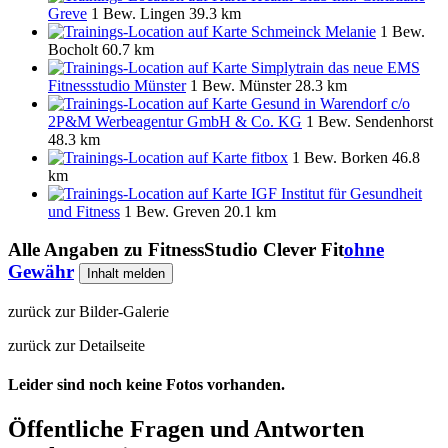
Greve
1 Bew.
Lingen
39.3 km
Schmeinck Melanie
1 Bew.
Bocholt
60.7 km
Simplytrain das neue EMS
Fitnessstudio Münster
1 Bew.
Münster
28.3 km
Gesund in Warendorf c/o
2P&M Werbeagentur GmbH & Co. KG
1 Bew.
Sendenhorst
48.3 km
fitbox
1 Bew.
Borken
46.8
km
IGF Institut für Gesundheit
und Fitness
1 Bew.
Greven
20.1 km
Alle Angaben zu
FitnessStudio Clever Fit
ohne
Gewähr
Inhalt melden
zurück zur Bilder-Galerie
zurück zur Detailseite
Leider sind noch keine Fotos vorhanden.
Öffentliche Fragen und Antworten