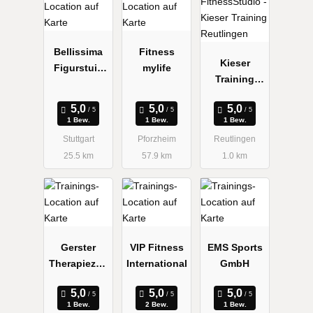
Bellissima
Fitness
Kieser
Figurstuio
mylife
Training
für Frauen
Reutlingen
1 Bew.
1 Bew.
1 Bew.
Stuttgart
Pforzheim
Reutlingen
25.5 km
57.9 km
1.0 km
Gerster
VIP Fitness
EMS Sports
Therapiezen
International
GmbH
trum
1 Bew.
2 Bew.
1 Bew.