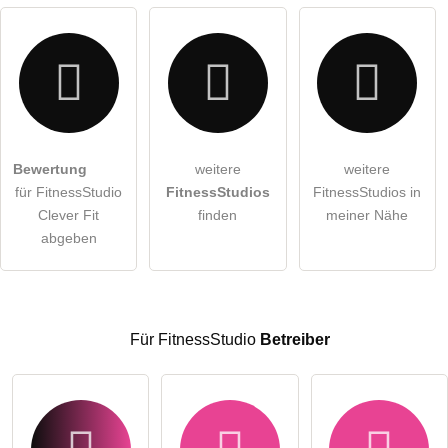
Bewertung
weitere
weitere
Hiermit akzeptiere ich die
AGB
.
für FitnessStudio
FitnessStudios
FitnessStudios in
Clever Fit
finden
meiner Nähe
Die
Datenschutzerklärung
habe ich zur Kenntnis genommen.
abgeben
öffentliche Frage stellen
Abbrechen
Hinweis:
Bitte beachten Sie, öffentliche Fragen sind
für alle
Besucher sichtbar
.
Für FitnessStudio
Betreiber
Klicken Sie hier um eine
individuelle Frage
an den
FitnessStudio-Eintrag zu stellen
.