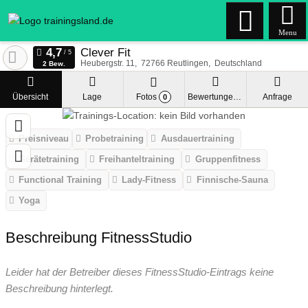
Menu
Clever Fit
Heubergstr. 11
72766
Reutlingen
Deutschland
2 Bew.
Übersicht
Lage
Fotos
Bewertungen
Anfrage
0
Preisniveau
Probetraining
Ausdauertraining
Gerätetraining
Freihanteltraining
Gruppenfitness
Functional Training
Lady-Fitness
Finnische-Sauna
Yoga
Beschreibung FitnessStudio
Leider hat der Betreiber dieses FitnessStudio-Eintrags keine
Beschreibung hinterlegt.