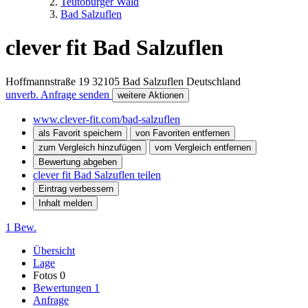
Teutoburger Wald
Bad Salzuflen
clever fit Bad Salzuflen
Hoffmannstraße 19
32105
Bad Salzuflen
Deutschland
unverb. Anfrage senden
weitere Aktionen
www.clever-fit.com/bad-salzuflen
als Favorit speichern
von Favoriten entfernen
zum Vergleich hinzufügen
vom Vergleich entfernen
Bewertung abgeben
clever fit Bad Salzuflen teilen
Eintrag verbessern
Inhalt melden
1 Bew.
Übersicht
Lage
Fotos
0
Bewertungen
1
Anfrage