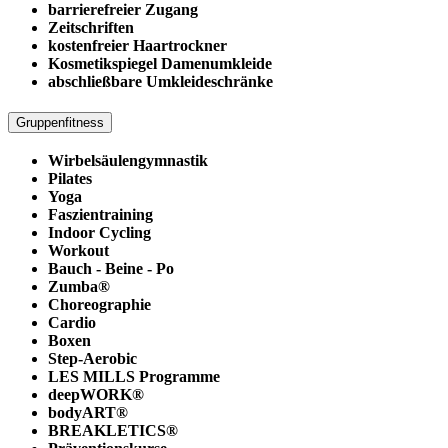
barrierefreier Zugang
Zeitschriften
kostenfreier Haartrockner
Kosmetikspiegel Damenumkleide
abschließbare Umkleideschränke
Gruppenfitness
Wirbelsäulengymnastik
Pilates
Yoga
Faszientraining
Indoor Cycling
Workout
Bauch - Beine - Po
Zumba®
Choreographie
Cardio
Boxen
Step-Aerobic
LES MILLS Programme
deepWORK®
bodyART®
BREAKLETICS®