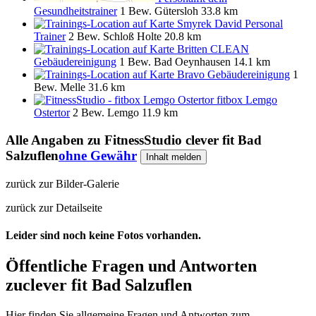
Gesundheitstrainer
1 Bew.
Gütersloh
33.8 km
Smyrek David Personal
Trainer
2 Bew.
Schloß Holte
20.8 km
Britten CLEAN
Gebäudereinigung
1 Bew.
Bad Oeynhausen
14.1 km
Bravo Gebäudereinigung
1
Bew.
Melle
31.6 km
fitbox Lemgo
Ostertor
2 Bew.
Lemgo
11.9 km
Alle Angaben zu
FitnessStudio clever fit Bad
Salzuflen
ohne Gewähr
Inhalt melden
zurück zur Bilder-Galerie
zurück zur Detailseite
Leider sind noch keine Fotos vorhanden.
Öffentliche Fragen und Antworten
zu
clever fit Bad Salzuflen
Hier finden Sie allgemeine Fragen und Antworten zum