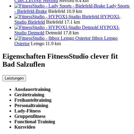
CIRCLEONE Herford
Herford
6.4 km
Lady Sports
- Bielefeld-Brake
Bielefeld
10.9 km
HYPOXI-
Studio Bielefeld
Bielefeld
17.1 km
HYPOXI-
Studio Detmold
Detmold
17.8 km
fitbox Lemgo
Ostertor
Lemgo
11.9 km
Eigenschaften FitnessStudio
clever fit
Bad Salzuflen
Leistungen
Ausdauertraining
Gerätetraining
Freihanteltraining
Personaltraining
Lady-Fitness
Gruppenfitness
Functional Training
Kursvideo