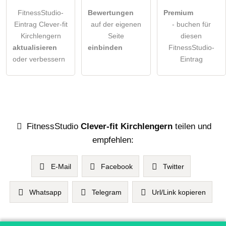
FitnessStudio-
Bewertungen
Premium
Eintrag Clever-fit
auf der eigenen
- buchen für
Kirchlengern
Seite
diesen
aktualisieren
einbinden
FitnessStudio-
oder verbessern
Eintrag
FitnessStudio
Clever-fit Kirchlengern
teilen und
empfehlen:
E-Mail
Facebook
Twitter
Whatsapp
Telegram
Url/Link kopieren