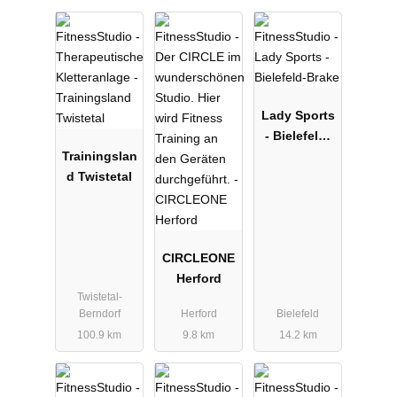
Lady Sports
- Bielefeld-
Trainingslan
Brake
d Twistetal
CIRCLEONE
Herford
Twistetal-
Berndorf
Herford
Bielefeld
100.9 km
9.8 km
14.2 km