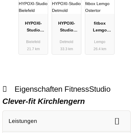
HYPOXI-
HYPOXI-
fitbox
Studio
Studio
Lemgo
Bielefeld
Detmold
Ostertor
Bielefeld
Detmold
Lemgo
21.7 km
33.3 km
26.4 km
Eigenschaften FitnessStudio
Clever-fit Kirchlengern
Leistungen