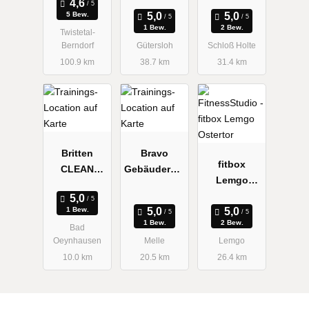
5 Bew.
1 Bew.
2 Bew.
Twistetal-
Berndorf
Gütersloh
Schloß Holte
100.9 km
38.7 km
31.4 km
Britten
Bravo
fitbox
CLEAN
Gebäuderein
Lemgo
Gebäuderein
igung
Ostertor
igung
1 Bew.
1 Bew.
2 Bew.
Bad
Oeynhausen
Melle
Lemgo
10.0 km
20.5 km
26.4 km