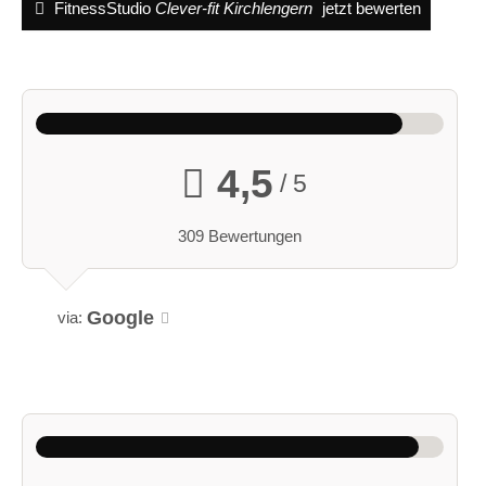
FitnessStudio
Clever-fit Kirchlengern
jetzt bewerten
4,5
/ 5
309 Bewertungen
Google
via: