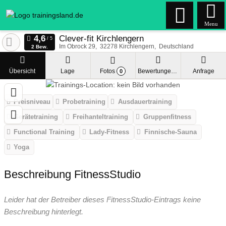
Menu
Clever-fit Kirchlengern
Im Obrock 29
32278
Kirchlengern
Deutschland
2 Bew.
Übersicht
Lage
Fotos
Bewertungen
Anfrage
0
Preisniveau
Probetraining
Ausdauertraining
Gerätetraining
Freihanteltraining
Gruppenfitness
Functional Training
Lady-Fitness
Finnische-Sauna
Yoga
Beschreibung FitnessStudio
Leider hat der Betreiber dieses FitnessStudio-Eintrags keine
Beschreibung hinterlegt.