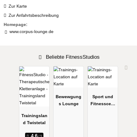
Zur Karte
Zur Anfahrtsbeschreibung
Homepage:
www.corpus-lounge.de
Beliebte FitnessStudios
Bewewgung
Sport und
s Lounge
Fitnesscent
er Niemczik
Trainingslan
d Twistetal