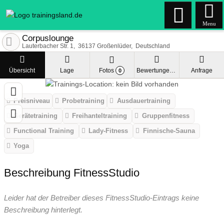
Menu
Corpuslounge
Lauterbacher Str. 1
36137
Großenlüder
Deutschland
Übersicht
Lage
Fotos
Bewertungen
Anfrage
0
Preisniveau
Probetraining
Ausdauertraining
Gerätetraining
Freihanteltraining
Gruppenfitness
Functional Training
Lady-Fitness
Finnische-Sauna
Yoga
Beschreibung FitnessStudio
Leider hat der Betreiber dieses FitnessStudio-Eintrags keine
Beschreibung hinterlegt.