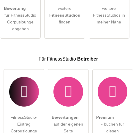
Bewertung
weitere
weitere
Hiermit akzeptiere ich die
AGB
.
für FitnessStudio
FitnessStudios
FitnessStudios in
Corpuslounge
finden
meiner Nähe
Die
Datenschutzerklärung
habe ich zur Kenntnis genommen.
abgeben
öffentliche Frage stellen
Abbrechen
Hinweis:
Bitte beachten Sie, öffentliche Fragen sind
für alle
Besucher sichtbar
.
Für FitnessStudio
Betreiber
Klicken Sie hier um eine
individuelle Frage
an den
FitnessStudio-Eintrag zu stellen
.
FitnessStudio-
Bewertungen
Premium
Eintrag
auf der eigenen
- buchen für
Corpuslounge
Seite
diesen