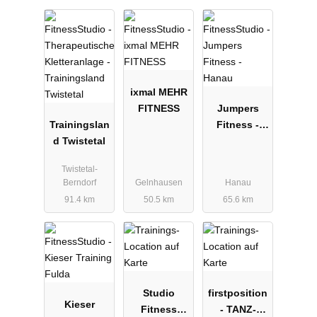
ixmal MEHR
FITNESS
Jumpers
Trainingslan
Fitness -
d Twistetal
Hanau
Twistetal-
Berndorf
Gelnhausen
Hanau
91.4 km
50.5 km
65.6 km
Studio
firstposition
Kieser
Fitness
- TANZ-