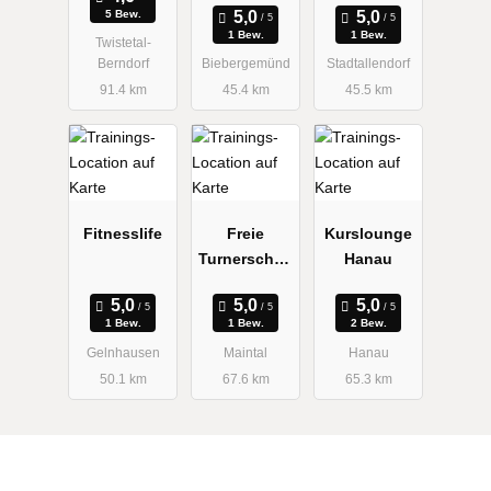
5 Bew.
1 Bew.
1 Bew.
Twistetal-
Berndorf
Biebergemünd
Stadtallendorf
91.4 km
45.4 km
45.5 km
Fitnesslife
Freie
Kurslounge
Turnerschaft
Hanau
1924
Wachenbuc
1 Bew.
1 Bew.
2 Bew.
hen e. V.
Gelnhausen
Maintal
Hanau
50.1 km
67.6 km
65.3 km