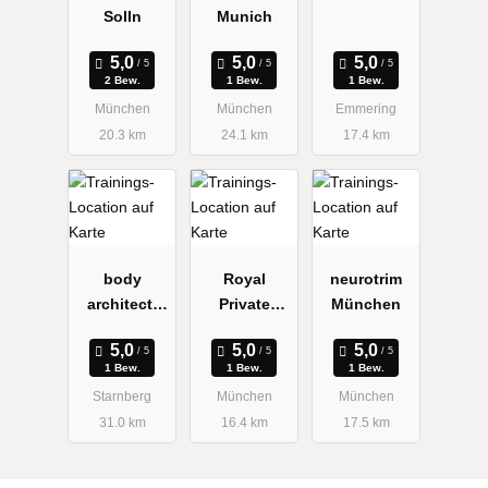
Solln
Munich
2 Bew.
1 Bew.
1 Bew.
München
München
Emmering
20.3 km
24.1 km
17.4 km
body
Royal
neurotrim
architect,
Private
München
Lejla Wium-
Coach
Andersen
1 Bew.
1 Bew.
1 Bew.
Starnberg
München
München
31.0 km
16.4 km
17.5 km