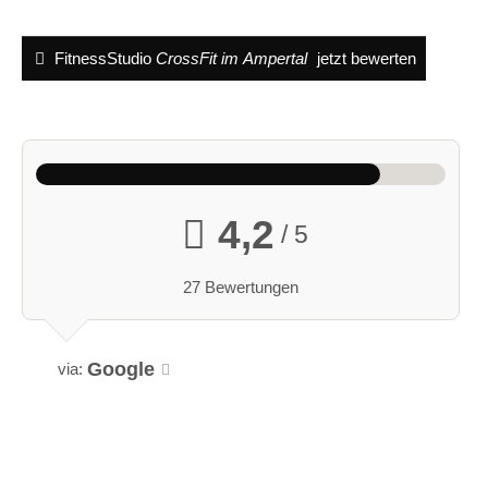
FitnessStudio
CrossFit im Ampertal
jetzt bewerten
4,2
/ 5
27 Bewertungen
Google
via: