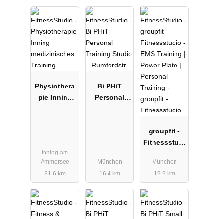
Physiothera
Bi PHiT
pie Inning
Personal
medizinisch
Training
es Training
Studio –
Rumfordstr.
groupfit -
Fitnessstudi
Inning am
o
Ammersee
München
München
31.6 km
16.4 km
19.9 km