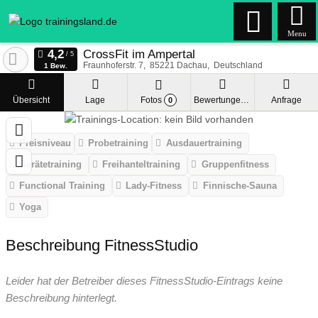
Menu
CrossFit im Ampertal
Fraunhoferstr. 7
85221
Dachau
Deutschland
1 Bew.
Übersicht
Lage
Fotos
Bewertungen
Anfrage
0
Preisniveau
Probetraining
Ausdauertraining
Gerätetraining
Freihanteltraining
Gruppenfitness
Functional Training
Lady-Fitness
Finnische-Sauna
Yoga
Beschreibung FitnessStudio
Leider hat der Betreiber dieses FitnessStudio-Eintrags keine
Beschreibung hinterlegt.