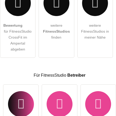
Hiermit akzeptiere ich die
AGB
.
Bewertung
weitere
weitere
für FitnessStudio
FitnessStudios
FitnessStudios in
Die
Datenschutzerklärung
habe ich zur Kenntnis genommen.
CrossFit im
finden
meiner Nähe
öffentliche Frage stellen
Ampertal
Abbrechen
abgeben
Hinweis:
Bitte beachten Sie, öffentliche Fragen sind
für alle
Besucher sichtbar
.
Klicken Sie hier um eine
individuelle Frage
an den
FitnessStudio-Eintrag zu stellen
.
Für FitnessStudio
Betreiber