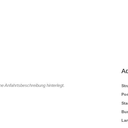
A
ne Anfahrtsbeschreibung hinterlegt.
St
Pos
Sta
Bu
La