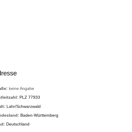
dresse
raße:
keine Angabe
tleitzahl:
PLZ 77933
dt:
Lahr/Schwarzwald
ndesland:
Baden-Württemberg
nd:
Deutschland