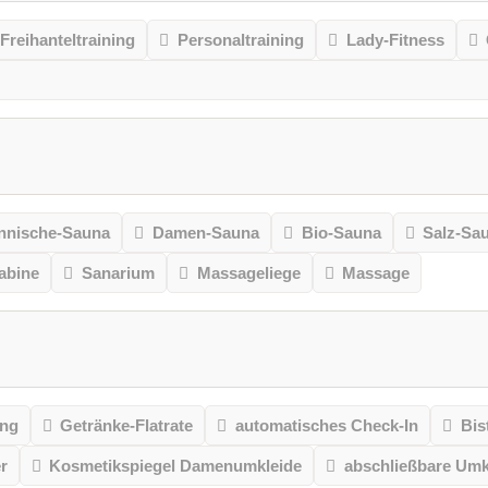
Freihanteltraining
Personaltraining
Lady-Fitness
nnische-Sauna
Damen-Sauna
Bio-Sauna
Salz-Sa
kabine
Sanarium
Massageliege
Massage
ung
Getränke-Flatrate
automatisches Check-In
Bis
r
Kosmetikspiegel Damenumkleide
abschließbare Umk