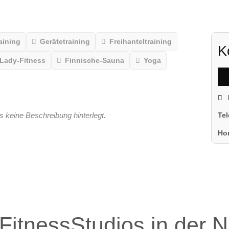
aining
Gerätetraining
Freihanteltraining
K
Lady-Fitness
Finnische-Sauna
Yoga
s keine Beschreibung hinterlegt.
Te
Ho
FitnessStudios in der 