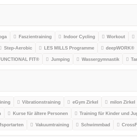
oga
Faszientraining
Indoor Cycling
Workout
Step-Aerobic
LES MILLS Programme
deepWORK®
FUNCTIONAL FIT®
Jumping
Wassergymnastik
Ta
ining
Vibrationstraining
eGym Zirkel
milon Zirkel
n
Kurse für ältere Personen
Training für Kinder und Ju
sportarten
Vakuumtraining
Schwimmbad
CrossF