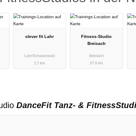
clever fit Lahr
Fitness-Studio
Breisach
Lahr/Schwarzwald
Breisach
2.2 km
37.8 km
tudio
DanceFit Tanz- & FitnessStud