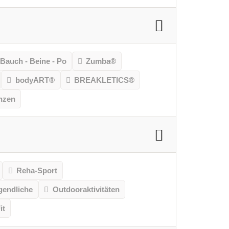
Bauch - Beine - Po
Zumba®
bodyART®
BREAKLETICS®
nzen
Reha-Sport
gendliche
Outdooraktivitäten
it