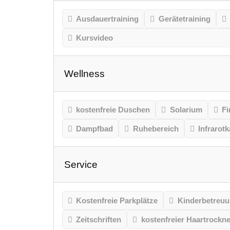
Ausdauertraining
Gerätetraining
Kursvideo
Wellness
kostenfreie Duschen
Solarium
Fi
Dampfbad
Ruhebereich
Infrarot
Service
Kostenfreie Parkplätze
Kinderbetreu
Zeitschriften
kostenfreier Haartrockne