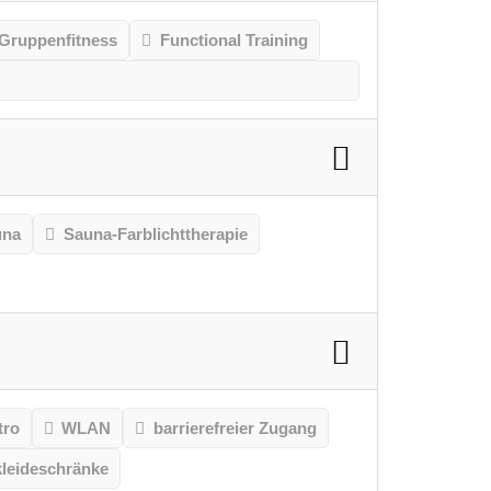
Gruppenfitness
Functional Training
una
Sauna-Farblichttherapie
tro
WLAN
barrierefreier Zugang
leideschränke