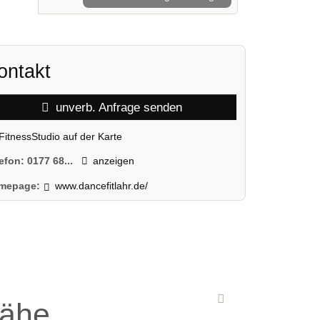
ontakt
unverb. Anfrage senden
FitnessStudio auf der Karte
lefon:
0177 68...
anzeigen
mepage:
www.dancefitlahr.de/
Nähe