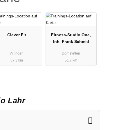
Clever Fit
Fitness-Studio One,
Inh. Frank Schmid
Villingen
Dornstetten
57.3 km
51.7 km
io Lahr