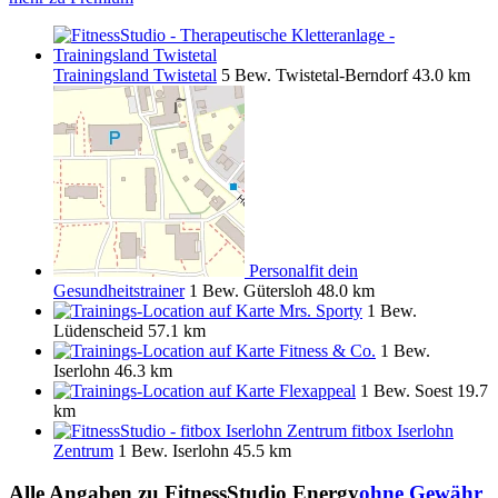
Trainingsland Twistetal
5 Bew.
Twistetal-Berndorf
43.0 km
Personalfit dein
Gesundheitstrainer
1 Bew.
Gütersloh
48.0 km
Mrs. Sporty
1 Bew.
Lüdenscheid
57.1 km
Fitness & Co.
1 Bew.
Iserlohn
46.3 km
Flexappeal
1 Bew.
Soest
19.7
km
fitbox Iserlohn
Zentrum
1 Bew.
Iserlohn
45.5 km
Alle Angaben zu
FitnessStudio Energy
ohne Gewähr