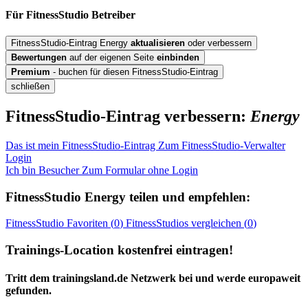
Für FitnessStudio
Betreiber
FitnessStudio-Eintrag Energy
aktualisieren
oder verbessern
Bewertungen
auf der eigenen Seite
einbinden
Premium
- buchen für diesen FitnessStudio-Eintrag
schließen
FitnessStudio-Eintrag verbessern:
Energy
Das ist mein FitnessStudio-Eintrag
Zum FitnessStudio-Verwalter
Login
Ich bin Besucher
Zum Formular ohne Login
FitnessStudio
Energy
teilen und empfehlen:
FitnessStudio
Favoriten (
0
)
FitnessStudios
vergleichen (
0
)
Trainings-Location kostenfrei eintragen!
Tritt dem trainingsland.de Netzwerk bei und werde europaweit
gefunden.