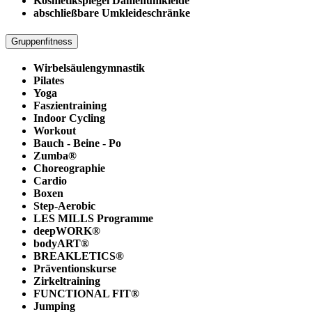
Kosmetikspiegel Damenumkleide
abschließbare Umkleideschränke
Gruppenfitness
Wirbelsäulengymnastik
Pilates
Yoga
Faszientraining
Indoor Cycling
Workout
Bauch - Beine - Po
Zumba®
Choreographie
Cardio
Boxen
Step-Aerobic
LES MILLS Programme
deepWORK®
bodyART®
BREAKLETICS®
Präventionskurse
Zirkeltraining
FUNCTIONAL FIT®
Jumping