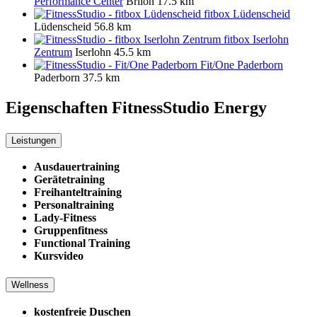
Performance Center
Brilon
17.5 km
fitbox Lüdenscheid
Lüdenscheid
56.8 km
fitbox Iserlohn
Zentrum
Iserlohn
45.5 km
Fit/One Paderborn
Paderborn
37.5 km
Eigenschaften FitnessStudio
Energy
Leistungen
Ausdauertraining
Gerätetraining
Freihanteltraining
Personaltraining
Lady-Fitness
Gruppenfitness
Functional Training
Kursvideo
Wellness
kostenfreie Duschen