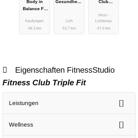
Body in
Gesundheits
Club
Balance Fit
zentrum
Hirschhagen
Hess -
& Fun
Kaufungen
Lich
Lichtenau
Kaufungen
48.3 km
53.7 km
47.0 km
Eigenschaften FitnessStudio
Fitness Club Triple Fit
Leistungen
Ausdauertraining
Gerätetraining
Wellness
Freihanteltraining
Personaltraining