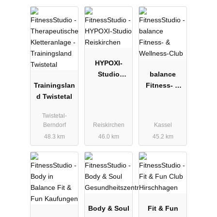
HYPOXI-
Studio
balance
Trainingslan
Reiskirchen
Fitness- &
d Twistetal
Wellness-
Club
Twistetal-
Berndorf
Reiskirchen
Kassel
48.3 km
46.0 km
45.2 km
Body & Soul
Fit & Fun