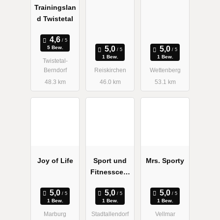
Trainingslan
Reiskirchen
d Twistetal
5 Bew.
1 Bew.
1 Bew.
Twistetal-
Berndorf
Reiskirchen
Wettenberg
48.3 km
46.0 km
53.1 km
Joy of Life
Sport und
Mrs. Sporty
Fitnesscent
er Niemczik
1 Bew.
1 Bew.
1 Bew.
Marburg
Stadtallendorf
Vellmar