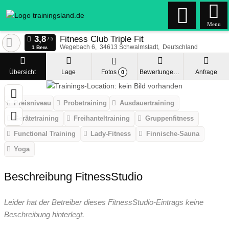
Menu
Fitness Club Triple Fit
Wegebach 6
34613
Schwalmstadt
Deutschland
1 Bew.
Übersicht
Lage
Fotos
Bewertungen
Anfrage
0
Preisniveau
Probetraining
Ausdauertraining
Gerätetraining
Freihanteltraining
Gruppenfitness
Functional Training
Lady-Fitness
Finnische-Sauna
Yoga
Beschreibung FitnessStudio
Leider hat der Betreiber dieses FitnessStudio-Eintrags keine
Beschreibung hinterlegt.