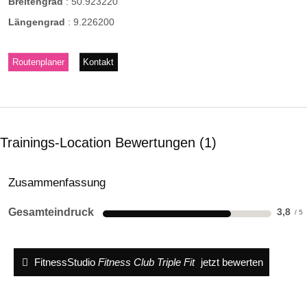
Breitengrad
:
50.923220
Längengrad
:
9.226200
Routenplaner
Kontakt
Trainings-Location Bewertungen
1
Zusammenfassung
Gesamteindruck
3,8
FitnessStudio
Fitness Club Triple Fit
jetzt bewerten