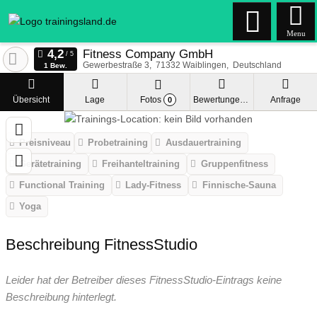
Menu
Fitness Company GmbH
Gewerbestraße 3
71332
Waiblingen
Deutschland
1 Bew.
Übersicht
Lage
Fotos
Bewertungen
Anfrage
0
Preisniveau
Probetraining
Ausdauertraining
Gerätetraining
Freihanteltraining
Gruppenfitness
Functional Training
Lady-Fitness
Finnische-Sauna
Yoga
Beschreibung FitnessStudio
Leider hat der Betreiber dieses FitnessStudio-Eintrags keine
Beschreibung hinterlegt.