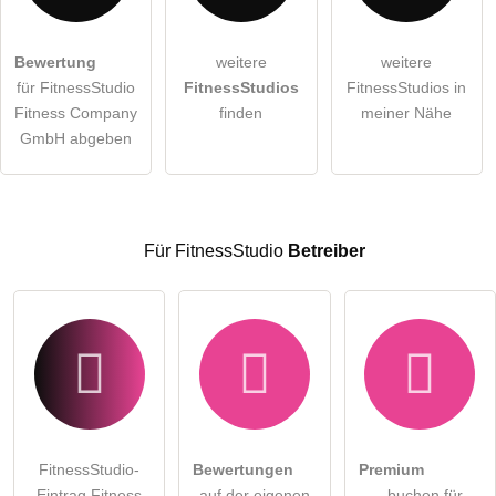
Hiermit akzeptiere ich die
AGB
.
Bewertung
weitere
weitere
für FitnessStudio
FitnessStudios
FitnessStudios in
Die
Datenschutzerklärung
habe ich zur Kenntnis genommen.
Fitness Company
finden
meiner Nähe
öffentliche Frage stellen
GmbH abgeben
Abbrechen
Hinweis:
Bitte beachten Sie, öffentliche Fragen sind
für alle
Besucher sichtbar
.
Klicken Sie hier um eine
individuelle Frage
an den
Für FitnessStudio
Betreiber
FitnessStudio-Eintrag zu stellen
.
FitnessStudio-
Bewertungen
Premium
Eintrag Fitness
auf der eigenen
- buchen für