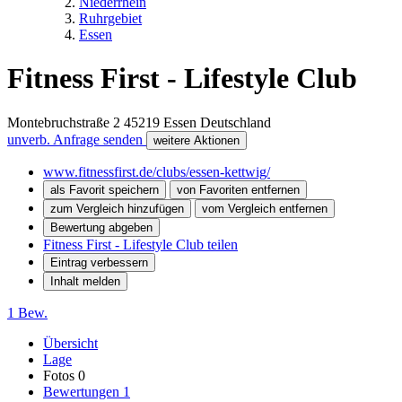
Niederrhein
Ruhrgebiet
Essen
Fitness First - Lifestyle Club
Montebruchstraße 2
45219
Essen
Deutschland
unverb. Anfrage senden
weitere Aktionen
www.fitnessfirst.de/clubs/essen-kettwig/
als Favorit speichern
von Favoriten entfernen
zum Vergleich hinzufügen
vom Vergleich entfernen
Bewertung abgeben
Fitness First - Lifestyle Club teilen
Eintrag verbessern
Inhalt melden
1 Bew.
Übersicht
Lage
Fotos
0
Bewertungen
1