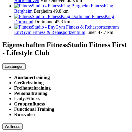
Hückelhoven
Hückelhoven
60.3 km
FitnessKing
Bergheim
Bergheim
49.8 km
FitnessKing
Dortmund
Dortmund
45.3 km
EnyGym Fitness & Rehasportzentrum
lünen
47.7 km
Eigenschaften FitnessStudio
Fitness First
- Lifestyle Club
Leistungen
Ausdauertraining
Gerätetraining
Freihanteltraining
Personaltraining
Lady-Fitness
Gruppenfitness
Functional Training
Kursvideo
Wellness