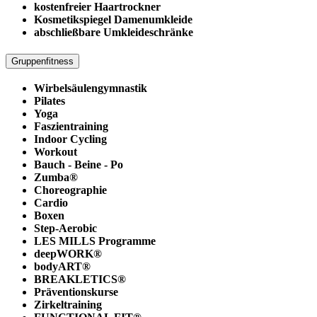
kostenfreier Haartrockner
Kosmetikspiegel Damenumkleide
abschließbare Umkleideschränke
Gruppenfitness
Wirbelsäulengymnastik
Pilates
Yoga
Faszientraining
Indoor Cycling
Workout
Bauch - Beine - Po
Zumba®
Choreographie
Cardio
Boxen
Step-Aerobic
LES MILLS Programme
deepWORK®
bodyART®
BREAKLETICS®
Präventionskurse
Zirkeltraining