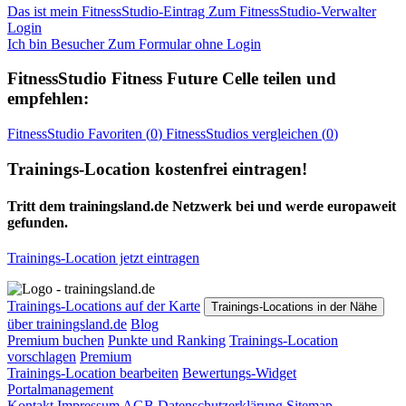
Das ist mein FitnessStudio-Eintrag
Zum FitnessStudio-Verwalter
Login
Ich bin Besucher
Zum Formular ohne Login
FitnessStudio
Fitness Future Celle
teilen und
empfehlen:
FitnessStudio
Favoriten (
0
)
FitnessStudios
vergleichen (
0
)
Trainings-Location kostenfrei eintragen!
Tritt dem trainingsland.de Netzwerk bei und werde europaweit
gefunden.
Trainings-Location jetzt eintragen
Trainings-Locations auf der Karte
Trainings-Locations in der Nähe
über trainingsland.de
Blog
Premium buchen
Punkte und Ranking
Trainings-Location
vorschlagen
Premium
Trainings-Location bearbeiten
Bewertungs-Widget
Portalmanagement
Kontakt
Impressum
AGB
Datenschutzerklärung
Sitemap