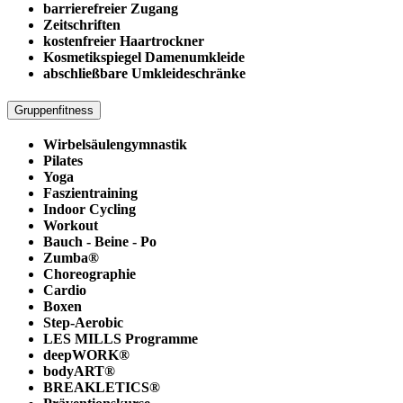
barrierefreier Zugang
Zeitschriften
kostenfreier Haartrockner
Kosmetikspiegel Damenumkleide
abschließbare Umkleideschränke
Gruppenfitness
Wirbelsäulengymnastik
Pilates
Yoga
Faszientraining
Indoor Cycling
Workout
Bauch - Beine - Po
Zumba®
Choreographie
Cardio
Boxen
Step-Aerobic
LES MILLS Programme
deepWORK®
bodyART®
BREAKLETICS®