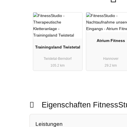
Atrium Fitness
Trainingsland Twistetal
Twistetal-Berndorf
Hannover
105.2 km
29.2 km
Eigenschaften FitnessS
Leistungen