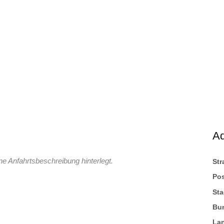
A
ne Anfahrtsbeschreibung hinterlegt.
St
Pos
Sta
Bu
La