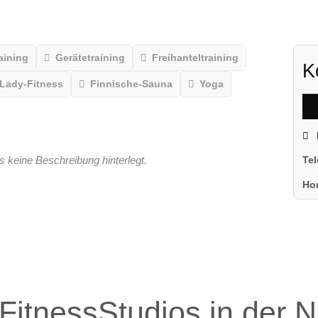
aining
Gerätetraining
Freihanteltraining
K
Lady-Fitness
Finnische-Sauna
Yoga
s keine Beschreibung hinterlegt.
Te
Ho
FitnessStudios in der 