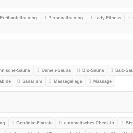
Freihanteltraining
Personaltraining
Lady-Fitness
nnische-Sauna
Damen-Sauna
Bio-Sauna
Salz-Sa
kabine
Sanarium
Massageliege
Massage
ung
Getränke-Flatrate
automatisches Check-In
Bis