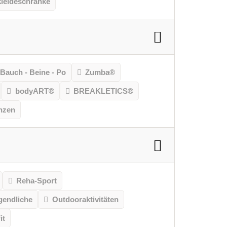
leideschränke
Bauch - Beine - Po
Zumba®
bodyART®
BREAKLETICS®
nzen
Reha-Sport
gendliche
Outdooraktivitäten
it