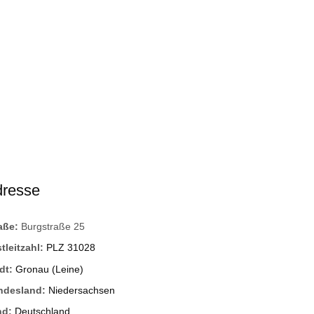
dresse
raße:
Burgstraße 25
tleitzahl:
PLZ 31028
dt:
Gronau (Leine)
ndesland:
Niedersachsen
nd:
Deutschland