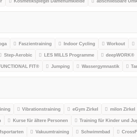
r
Kosmetikspiegel Damenumkleide
abschließbare Umk
oga
Faszientraining
Indoor Cycling
Workout
Step-Aerobic
LES MILLS Programme
deepWORK®
FUNCTIONAL FIT®
Jumping
Wassergymnastik
Ta
ining
Vibrationstraining
eGym Zirkel
milon Zirkel
n
Kurse für ältere Personen
Training für Kinder und Ju
sportarten
Vakuumtraining
Schwimmbad
CrossF