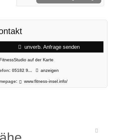
ontakt
unverb. Anfrage senden
FitnessStudio auf der Karte
lefon:
05182 9...
anzeigen
mepage:
www.fitness-insel.info/
Nähe