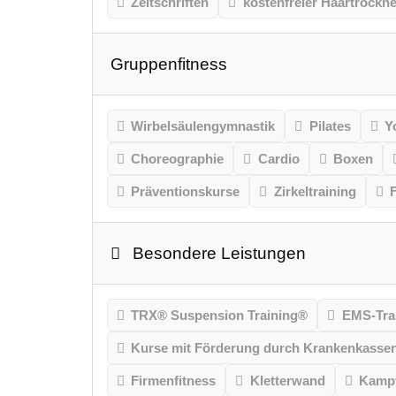
Zeitschriften
kostenfreier Haartrockne
Gruppenfitness
Wirbelsäulengymnastik
Pilates
Y
Choreographie
Cardio
Boxen
Präventionskurse
Zirkeltraining
Besondere Leistungen
TRX® Suspension Training®
EMS-Tra
Kurse mit Förderung durch Krankenkasse
Firmenfitness
Kletterwand
Kampf