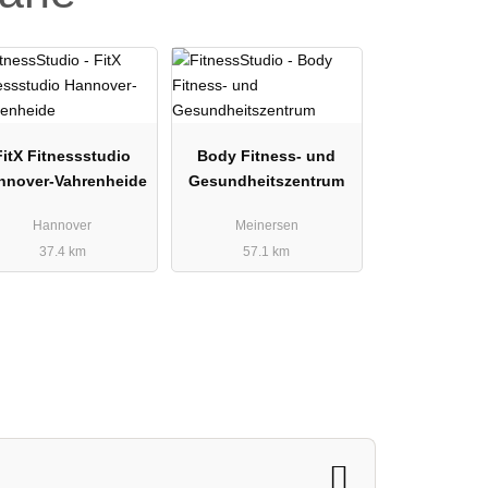
FitX Fitnessstudio
Body Fitness- und
nnover-Vahrenheide
Gesundheitszentrum
Hannover
Meinersen
37.4 km
57.1 km