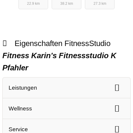
22.9 km
38.2 km
27.3 km
Eigenschaften FitnessStudio
Fitness Karin's Fitnessstudio K
Pfahler
Leistungen
Ausdauertraining
Gerätetraining
Wellness
Freihanteltraining
Personaltraining
kostenfreie Duschen
Solarium
Lady-Fitness
Gruppenfitness
Service