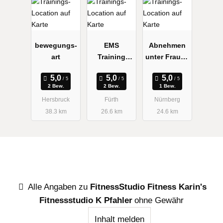
bewegungs-
EMS
Abnehmen
art
Training
unter Frauen
Fürth -
Graziella
Weber
Schlankheit
2 Bew.
2 Bew.
1 Bew.
Brigitte
sstudio
Hersbruck
Fürth
Nürnberg
38.3 km
26.6 km
24.6 km
Alle Angaben zu
FitnessStudio Fitness Karin's
Fitnessstudio K Pfahler
ohne Gewähr
Inhalt melden