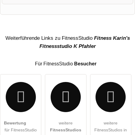
Vorname
Name
Weiterführende Links zu FitnessStudio
Fitness Karin's
Fitnessstudio K Pfahler
E-Mail-Adresse (wird nicht veröffentlicht)
Für FitnessStudio
Besucher
Hiermit akzeptiere ich die
AGB
.
Bewertung
weitere
weitere
für FitnessStudio
FitnessStudios
FitnessStudios in
Die
Datenschutzerklärung
habe ich zur Kenntnis genommen.