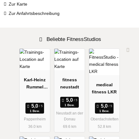
Zur Karte
Zur Anfahrtsbeschreibung
Beliebte FitnessStudios
Karl-Heinz
fitness
medical
Rummel
neustadt
fitness LKR
Fitness-
Studio In
1 Bew.
Forma
1 Bew.
1 Bew.
Neustadt an der
Pappenheim
Donau
Oberdachstetten
36.0 km
69.6 km
52.8 km