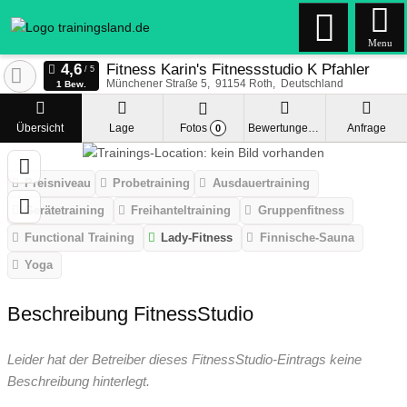
Menu
Fitness Karin's Fitnessstudio K Pfahler
Münchener Straße 5
91154
Roth
Deutschland
1 Bew.
Übersicht
Lage
Fotos
Bewertungen
Anfrage
0
Preisniveau
Probetraining
Ausdauertraining
Gerätetraining
Freihanteltraining
Gruppenfitness
Functional Training
Lady-Fitness
Finnische-Sauna
Yoga
Beschreibung FitnessStudio
Leider hat der Betreiber dieses FitnessStudio-Eintrags keine
Beschreibung hinterlegt.