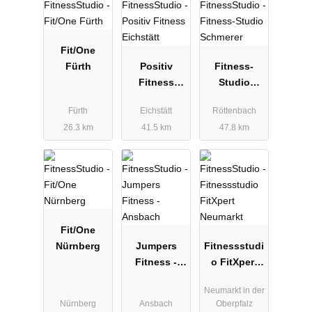
Fit/One
Fürth
Positiv
Fitness-
Fitness
Studio
Eichstätt
Schmerer
Fürth
Eichstätt
Röttenbach
26.3 km
41.5 km
47.8 km
Fit/One
Nürnberg
Jumpers
Fitnessstudi
Fitness -
o FitXpert
Ansbach
Neumarkt
Neumarkt in der
Nürnberg
Ansbach
Oberpfalz