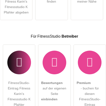
Fitness Karin's
finden
meiner Nähe
öffentliche Frage stellen
Fitnessstudio K
Abbrechen
Pfahler abgeben
Hinweis:
Bitte beachten Sie, öffentliche Fragen sind
für alle
Besucher sichtbar
.
Klicken Sie hier um eine
individuelle Frage
an den
FitnessStudio-Eintrag zu stellen
.
Für FitnessStudio
Betreiber
FitnessStudio-
Bewertungen
Premium
Eintrag Fitness
auf der eigenen
- buchen für
Karin's
Seite
diesen
Fitnessstudio K
einbinden
FitnessStudio-
Pfahler
Eintrag