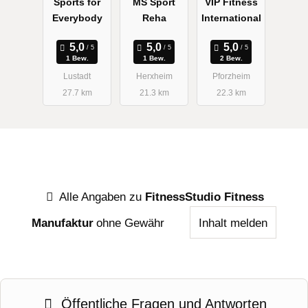
Sports for
MS Sport
VIP Fitness
Everybody
Reha
International
1 Bew.
1 Bew.
2 Bew.
Lustadt
Herxheim
Pforzheim
27.7 km
21.3 km
22.3 km
Alle Angaben zu
FitnessStudio Fitness
Manufaktur
ohne Gewähr
Inhalt melden
Öffentliche Fragen und Antworten