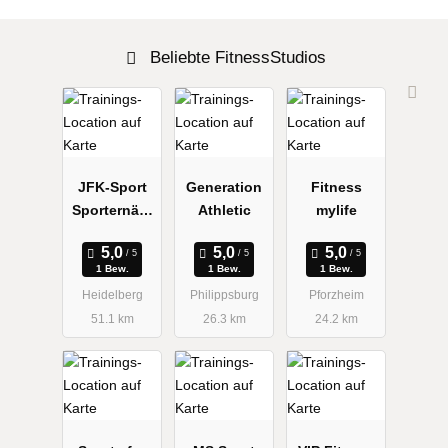
Beliebte FitnessStudios
JFK-Sport
Generation
Fitness
Sporternähr
Athletic
mylife
ung
1 Bew.
1 Bew.
1 Bew.
Heidelberg
Philippsburg
Pforzheim
51.1 km
26.3 km
24.2 km