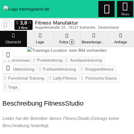
Menu
Fitness Manufaktur
Augartenstraße 2A
76137
Karlsruhe
Deutschland
2 Bew.
Übersicht
Lage
Fotos
Bewertungen
Anfrage
0
Preisniveau
Probetraining
Ausdauertraining
Gerätetraining
Freihanteltraining
Gruppenfitness
Functional Training
Lady-Fitness
Finnische-Sauna
Yoga
Beschreibung FitnessStudio
Leider hat der Betreiber dieses FitnessStudio-Eintrags keine
Beschreibung hinterlegt.