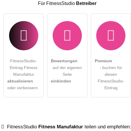
Klicken Sie hier um eine
individuelle Frage
an den
Für FitnessStudio
Betreiber
FitnessStudio-Eintrag zu stellen
.
FitnessStudio-
Bewertungen
Premium
Eintrag Fitness
auf der eigenen
- buchen für
Manufaktur
Seite
diesen
aktualisieren
einbinden
FitnessStudio-
oder verbessern
Eintrag
FitnessStudio
Fitness Manufaktur
teilen und empfehlen: