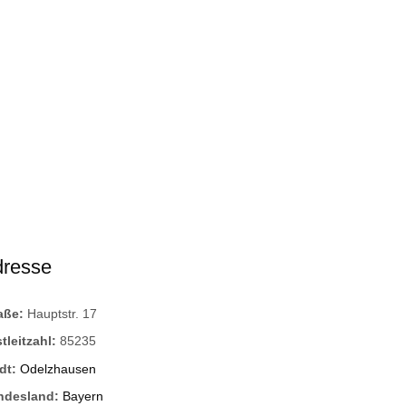
dresse
raße:
Hauptstr. 17
tleitzahl:
85235
dt:
Odelzhausen
ndesland:
Bayern