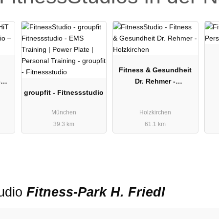
Fitness & Gesundheit
–
Dr. Rehmer -
groupfit - Fitnessstudio
Holzkirchen
München
Holzkirchen
39.3 km
61.1 km
tudio
Fitness-Park H. Friedl