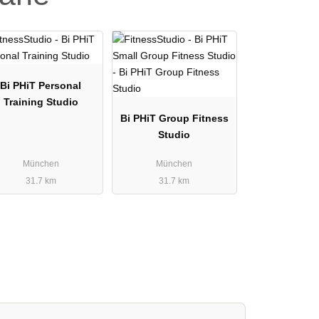
Bi PHiT Personal
Training Studio
Bi PHiT Group Fitness
Studio
München
München
31.7 km
31.7 km