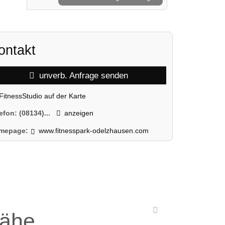
ontakt
unverb. Anfrage senden
FitnessStudio auf der Karte
lefon:
(08134)...
anzeigen
mepage:
www.fitnesspark-odelzhausen.com
Nähe