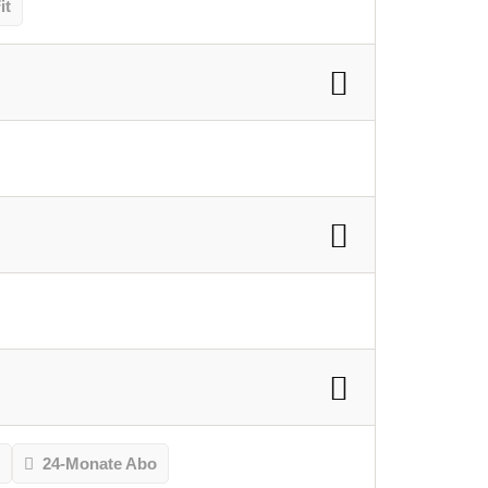
it
o
24-Monate Abo