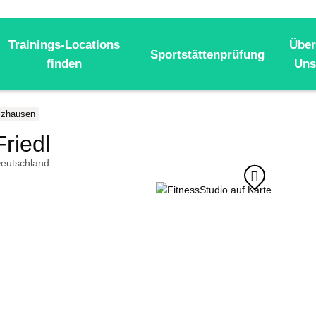
Trainings-Locations
Über
Sportstättenprüfung
finden
Uns
lzhausen
riedl
eutschland