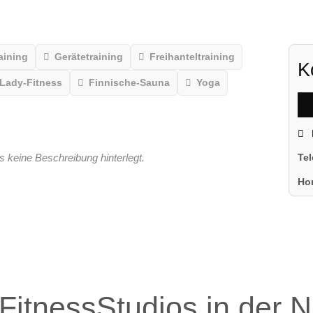
aining
Gerätetraining
Freihanteltraining
K
Lady-Fitness
Finnische-Sauna
Yoga
s keine Beschreibung hinterlegt.
Te
Ho
FitnessStudios in der 