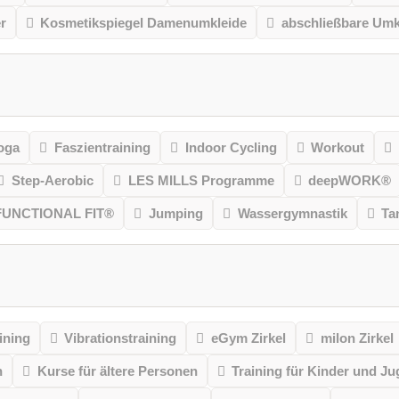
r
Kosmetikspiegel Damenumkleide
abschließbare Umk
oga
Faszientraining
Indoor Cycling
Workout
Step-Aerobic
LES MILLS Programme
deepWORK®
FUNCTIONAL FIT®
Jumping
Wassergymnastik
Ta
ining
Vibrationstraining
eGym Zirkel
milon Zirkel
n
Kurse für ältere Personen
Training für Kinder und Ju