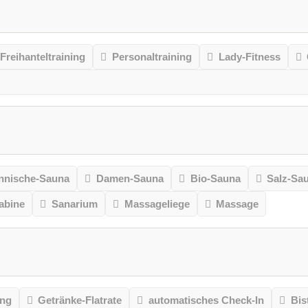
Freihanteltraining
Personaltraining
Lady-Fitness
nnische-Sauna
Damen-Sauna
Bio-Sauna
Salz-Sa
kabine
Sanarium
Massageliege
Massage
ung
Getränke-Flatrate
automatisches Check-In
Bis