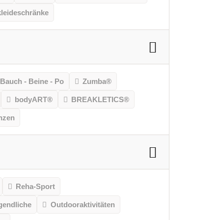
leideschränke
Bauch - Beine - Po
Zumba®
bodyART®
BREAKLETICS®
nzen
Reha-Sport
gendliche
Outdooraktivitäten