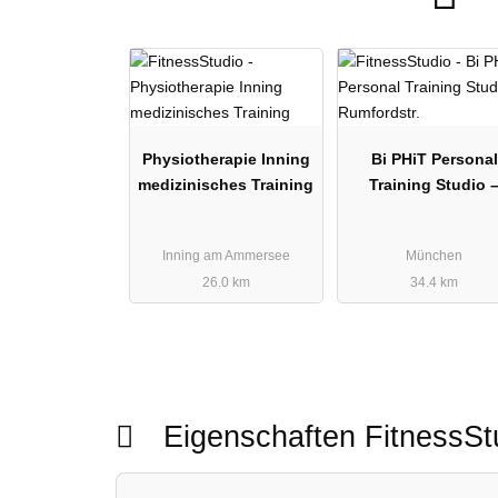
Physiotherapie Inning
Bi PHiT Personal
medizinisches Training
Training Studio 
Rumfordstr.
Inning am Ammersee
München
26.0 km
34.4 km
Eigenschaften FitnessS