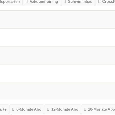
sportarten
Vakuumtraining
Schwimmbad
CrossF
arte
6-Monate Abo
12-Monate Abo
18-Monate Ab