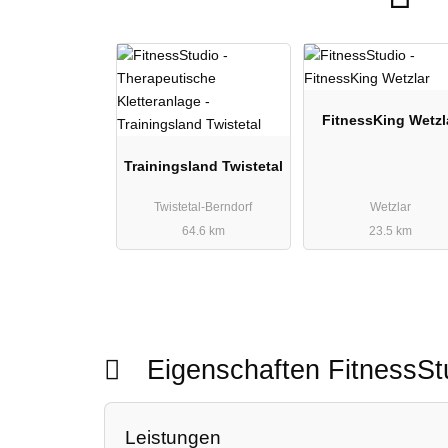
FitnessKing Wetzl
Trainingsland Twistetal
Twistetal-Berndorf
Wetzlar
64.6 km
23.5 km
Eigenschaften FitnessS
Leistungen