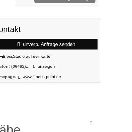
ontakt
unverb. Anfrage senden
FitnessStudio auf der Karte
lefon:
(06462)...
anzeigen
mepage:
www.fitness-point.de
Nähe