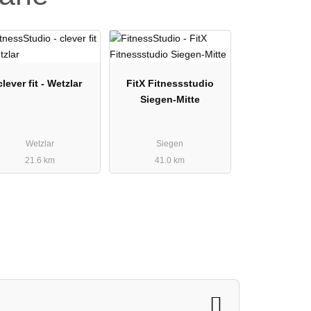
clever fit - Wetzlar
FitX Fitnessstudio
Siegen-Mitte
Wetzlar
Siegen
21.6 km
41.0 km