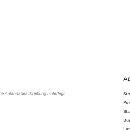
A
ne Anfahrtsbeschreibung hinterlegt.
St
Pos
Sta
Bu
La