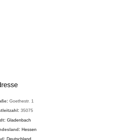
dresse
raße:
Goethestr. 1
tleitzahl:
35075
dt:
Gladenbach
ndesland:
Hessen
nd:
Deutschland