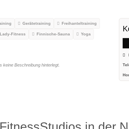
aining
Gerätetraining
Freihanteltraining
K
Lady-Fitness
Finnische-Sauna
Yoga
s keine Beschreibung hinterlegt.
Te
Ho
FitnessStudios in der 