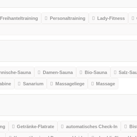
Freihanteltraining
Personaltraining
Lady-Fitness
nnische-Sauna
Damen-Sauna
Bio-Sauna
Salz-Sa
kabine
Sanarium
Massageliege
Massage
ung
Getränke-Flatrate
automatisches Check-In
Bis