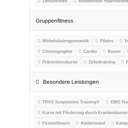
Zeitschriften
kostenfreier Haartrockne
Gruppenfitness
Wirbelsäulengymnastik
Pilates
Y
Choreographie
Cardio
Boxen
Präventionskurse
Zirkeltraining
Besondere Leistungen
TRX® Suspension Training®
EMS-Tra
Kurse mit Förderung durch Krankenkasse
Firmenfitness
Kletterwand
Kampf