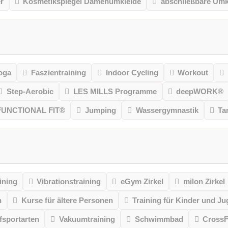
r
Kosmetikspiegel Damenumkleide
abschließbare Umk
oga
Faszientraining
Indoor Cycling
Workout
Step-Aerobic
LES MILLS Programme
deepWORK®
FUNCTIONAL FIT®
Jumping
Wassergymnastik
Ta
ining
Vibrationstraining
eGym Zirkel
milon Zirkel
n
Kurse für ältere Personen
Training für Kinder und Ju
sportarten
Vakuumtraining
Schwimmbad
CrossF