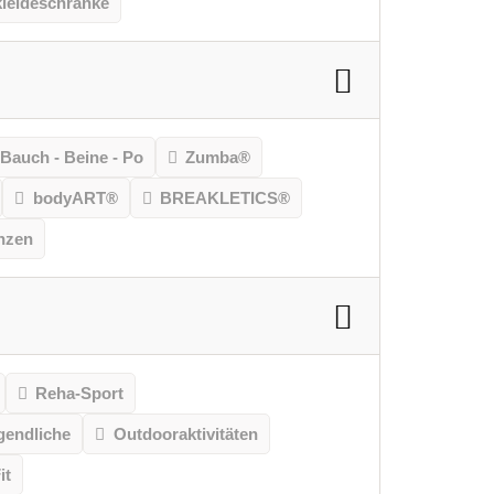
leideschränke
Bauch - Beine - Po
Zumba®
bodyART®
BREAKLETICS®
nzen
Reha-Sport
gendliche
Outdooraktivitäten
it