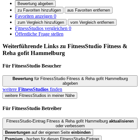
Bewertung abgeben
zu Favoriten hinzufügen
aus Favoriten entfernen
Favoriten anzeigen
0
zum Vergleich hinzufügen
vom Vergleich entfernen
FitnessStudios vergleichen
0
Öffentliche Frage stellen
Weiterführende Links zu FitnessStudio
Fitness &
Reha gofit Hammelburg
Für FitnessStudio
Besucher
Bewertung
für FitnessStudio Fitness & Reha gofit Hammelburg
abgeben
weitere
FitnessStudios
finden
weitere FitnessStudios in meiner Nähe
Für FitnessStudio
Betreiber
FitnessStudio-Eintrag Fitness & Reha gofit Hammelburg
aktualisieren
oder verbessern
Bewertungen
auf der eigenen Seite
einbinden
Premium
- buchen für diesen FitnessStudio-Eintrag