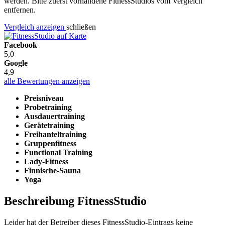
werden. Bitte zuerst vorhandene FitnessStudios vom Vergleich
entfernen.
Vergleich anzeigen
schließen
Facebook
5,0
Google
4,9
alle Bewertungen anzeigen
Preisniveau
Probetraining
Ausdauertraining
Gerätetraining
Freihanteltraining
Gruppenfitness
Functional Training
Lady-Fitness
Finnische-Sauna
Yoga
Beschreibung FitnessStudio
Leider hat der Betreiber dieses FitnessStudio-Eintrags keine