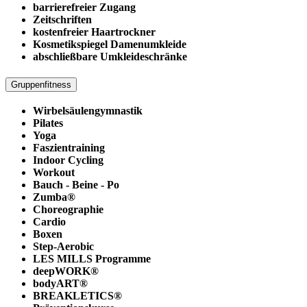
barrierefreier Zugang
Zeitschriften
kostenfreier Haartrockner
Kosmetikspiegel Damenumkleide
abschließbare Umkleideschränke
Gruppenfitness
Wirbelsäulengymnastik
Pilates
Yoga
Faszientraining
Indoor Cycling
Workout
Bauch - Beine - Po
Zumba®
Choreographie
Cardio
Boxen
Step-Aerobic
LES MILLS Programme
deepWORK®
bodyART®
BREAKLETICS®