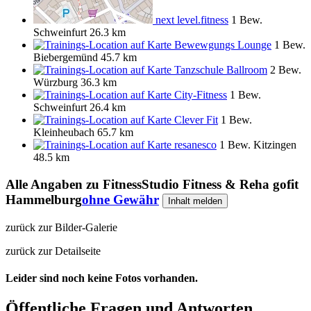
next level.fitness
1 Bew.
Schweinfurt
26.3 km
Bewewgungs Lounge
1 Bew.
Biebergemünd
45.7 km
Tanzschule Ballroom
2 Bew.
Würzburg
36.3 km
City-Fitness
1 Bew.
Schweinfurt
26.4 km
Clever Fit
1 Bew.
Kleinheubach
65.7 km
resanesco
1 Bew.
Kitzingen
48.5 km
Alle Angaben zu
FitnessStudio Fitness & Reha gofit
Hammelburg
ohne Gewähr
Inhalt melden
zurück zur Bilder-Galerie
zurück zur Detailseite
Leider sind noch keine Fotos vorhanden.
Öffentliche Fragen und Antworten