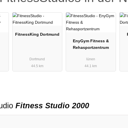
FitnessKing Dortmund
EnyGym Fitness &
Rehasportzentrum
Dortmund
lünen
44.5 km
44.1 km
tudio
Fitness Studio 2000