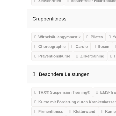
Zeitschriften
kostenfreier Haartrockne
Gruppenfitness
Wirbelsäulengymnastik
Pilates
Y
Choreographie
Cardio
Boxen
Präventionskurse
Zirkeltraining
Besondere Leistungen
TRX® Suspension Training®
EMS-Tra
Kurse mit Förderung durch Krankenkasse
Firmenfitness
Kletterwand
Kampf