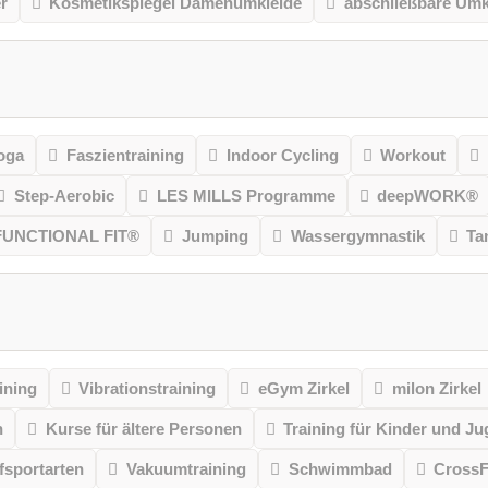
r
Kosmetikspiegel Damenumkleide
abschließbare Umk
oga
Faszientraining
Indoor Cycling
Workout
Step-Aerobic
LES MILLS Programme
deepWORK®
FUNCTIONAL FIT®
Jumping
Wassergymnastik
Ta
ining
Vibrationstraining
eGym Zirkel
milon Zirkel
n
Kurse für ältere Personen
Training für Kinder und Ju
sportarten
Vakuumtraining
Schwimmbad
CrossF