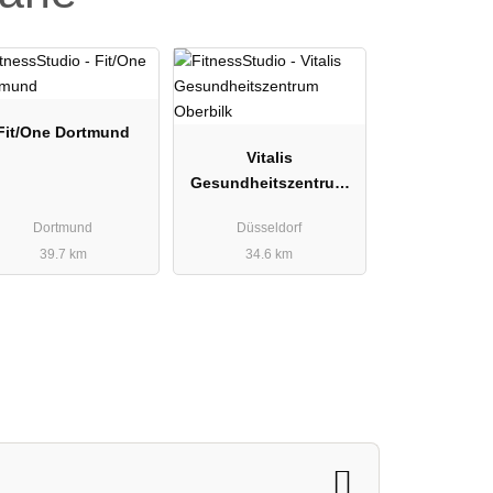
Fit/One Dortmund
Vitalis
Gesundheitszentrum
Oberbilk
Dortmund
Düsseldorf
39.7 km
34.6 km