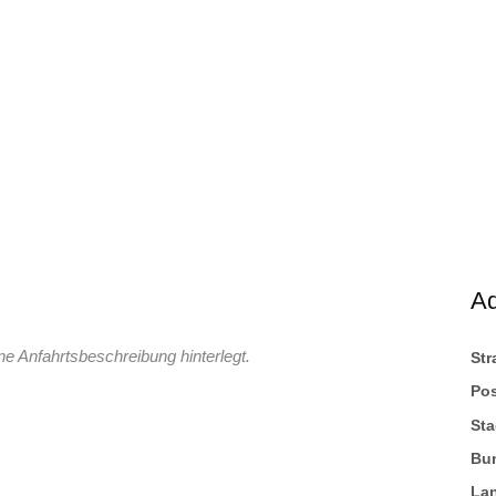
A
ne Anfahrtsbeschreibung hinterlegt.
St
Pos
Sta
Bu
La