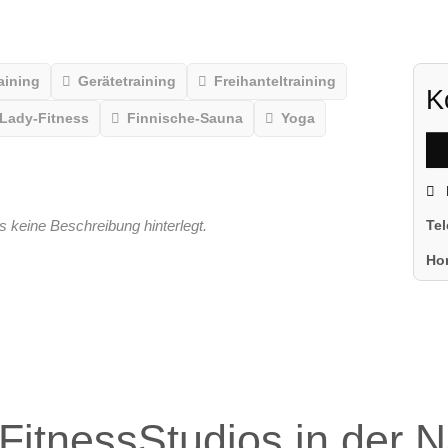
aining
Gerätetraining
Freihanteltraining
K
Lady-Fitness
Finnische-Sauna
Yoga
s keine Beschreibung hinterlegt.
Te
Ho
FitnessStudios in der 