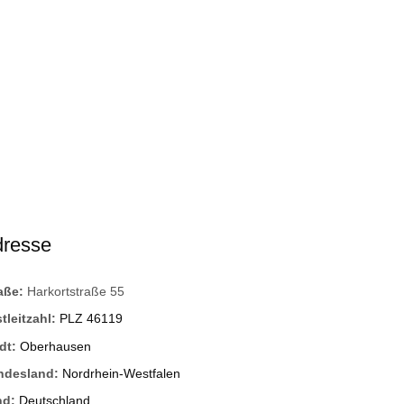
dresse
raße:
Harkortstraße 55
tleitzahl:
PLZ 46119
dt:
Oberhausen
ndesland:
Nordrhein-Westfalen
nd:
Deutschland