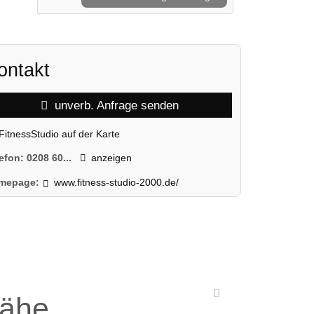
ontakt
unverb. Anfrage senden
FitnessStudio auf der Karte
lefon:
0208 60...
anzeigen
mepage:
www.fitness-studio-2000.de/
Nähe