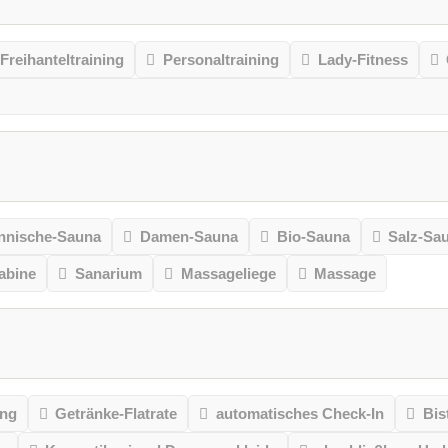
Freihanteltraining
Personaltraining
Lady-Fitness
nnische-Sauna
Damen-Sauna
Bio-Sauna
Salz-Sa
kabine
Sanarium
Massageliege
Massage
ung
Getränke-Flatrate
automatisches Check-In
Bis