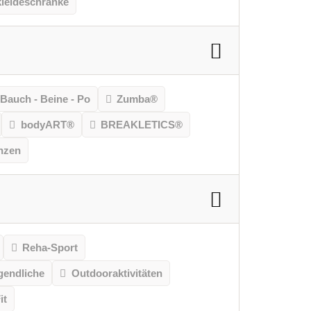
leideschränke
Bauch - Beine - Po
Zumba®
bodyART®
BREAKLETICS®
nzen
Reha-Sport
gendliche
Outdooraktivitäten
it