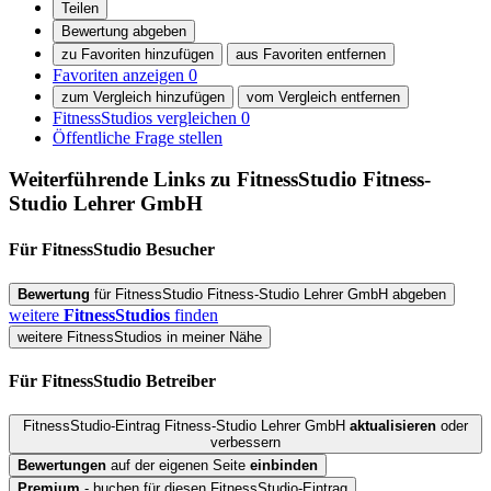
Teilen
Bewertung abgeben
zu Favoriten hinzufügen
aus Favoriten entfernen
Favoriten anzeigen
0
zum Vergleich hinzufügen
vom Vergleich entfernen
FitnessStudios vergleichen
0
Öffentliche Frage stellen
Weiterführende Links zu FitnessStudio
Fitness-
Studio Lehrer GmbH
Für FitnessStudio
Besucher
Bewertung
für FitnessStudio Fitness-Studio Lehrer GmbH abgeben
weitere
FitnessStudios
finden
weitere FitnessStudios in meiner Nähe
Für FitnessStudio
Betreiber
FitnessStudio-Eintrag Fitness-Studio Lehrer GmbH
aktualisieren
oder
verbessern
Bewertungen
auf der eigenen Seite
einbinden
Premium
- buchen für diesen FitnessStudio-Eintrag