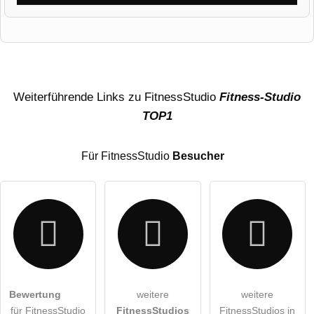
Vorname
Name
Weiterführende Links zu FitnessStudio
Fitness-Studio
TOP1
E-Mail-Adresse (wird nicht veröffentlicht)
Für FitnessStudio
Besucher
Hiermit akzeptiere ich die
AGB
.
Bewertung
weitere
weitere
für FitnessStudio
FitnessStudios
FitnessStudios in