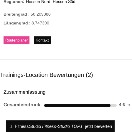
Regionen:
Hessen Nord
Hessen Süd
Breitengrad
:
50.209380
Längengrad
:
8.747390
Routenplaner
Kontakt
Trainings-Location Bewertungen
2
Zusammenfassung
Gesamteindruck
4,6
FitnessStudio
Fitness-Studio TOP1
jetzt bewerten