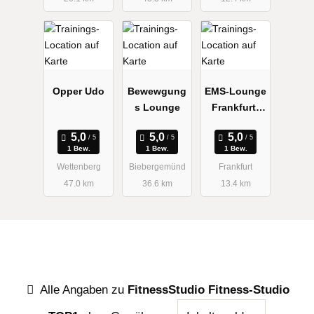
Opper Udo
Bewewgung
EMS-Lounge
s Lounge
Frankfurt-
Europavierte
l
1 Bew.
1 Bew.
1 Bew.
Wettenberg
Biebergemünd
Frankfurt
47.0 km
36.6 km
13.4 km
Alle Angaben zu
FitnessStudio Fitness-Studio