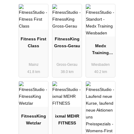
Fitness First
FitnessKing
Class
Gross-Gerau
Medx
Training
Wiesbaden
Mainz
Gross-Gerau
Wiesbaden
41.8 km
38.0 km
40.2 km
FitnessKing
ixmal MEHR
Wetzlar
FITNESS