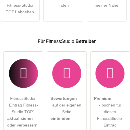
Die
Datenschutzerklärung
habe ich zur Kenntnis genommen.
Fitness-Studio
finden
meiner Nähe
öffentliche Frage stellen
TOP1 abgeben
Abbrechen
Hinweis:
Bitte beachten Sie, öffentliche Fragen sind
für alle
Besucher sichtbar
.
Klicken Sie hier um eine
individuelle Frage
an den
Für FitnessStudio
Betreiber
FitnessStudio-Eintrag zu stellen
.
FitnessStudio-
Bewertungen
Premium
Eintrag Fitness-
auf der eigenen
- buchen für
Studio TOP1
Seite
diesen
aktualisieren
einbinden
FitnessStudio-
oder verbessern
Eintrag