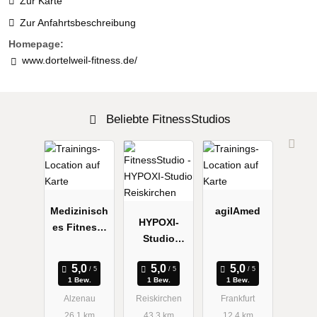
Zur Karte
Zur Anfahrtsbeschreibung
Homepage:
www.dortelweil-fitness.de/
Beliebte FitnessStudios
Medizinisch
agilAmed
HYPOXI-
es Fitness-
Studio
Studio
Reiskirchen
Roland
1 Bew.
1 Bew.
1 Bew.
Alzenau
Reiskirchen
Frankfurt
26.1 km
43.3 km
12.4 km