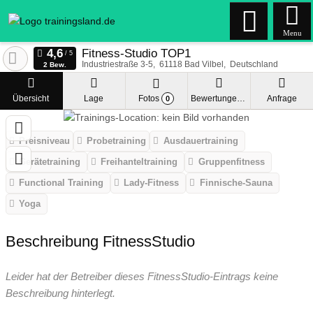
Menu
Fitness-Studio TOP1
Industriestraße 3-5
61118
Bad Vilbel
Deutschland
2 Bew.
Übersicht
Lage
Fotos
Bewertungen
Anfrage
0
Preisniveau
Probetraining
Ausdauertraining
Gerätetraining
Freihanteltraining
Gruppenfitness
Functional Training
Lady-Fitness
Finnische-Sauna
Yoga
Beschreibung FitnessStudio
Leider hat der Betreiber dieses FitnessStudio-Eintrags keine
Beschreibung hinterlegt.