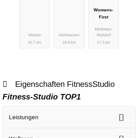
Womens-
First
Mörfelden-
Wetzlar
Gelnhausen
Walldorf
42.7 km
29.6 km
27.5 km
Eigenschaften FitnessStudio
Fitness-Studio TOP1
Leistungen
Ausdauertraining
Gerätetraining