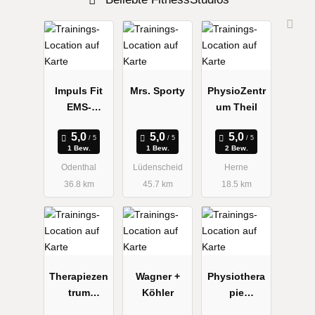
Impuls Fit
Mrs. Sporty
PhysioZentr
EMS-
um Theil
Training
1 Bew.
1 Bew.
2 Bew.
Odenthal
Lüdenscheid
Herne
36.8 km
45.7 km
18.5 km
Therapiezen
Wagner +
Physiothera
trum
Köhler
pie
Wiebusch +
Bergmann