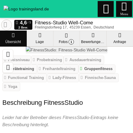
Menu
Fitness-Studio Well-Come
Frielingsdorfweg 17
45239
Essen
Deutschland
2 Bew.
Übersicht
Lage
Fotos
Bewertungen
Anfrage
1
Preisniveau
Probetraining
Ausdauertraining
Gerätetraining
Freihanteltraining
Gruppenfitness
Functional Training
Lady-Fitness
Finnische-Sauna
Yoga
Beschreibung FitnessStudio
Leider hat der Betreiber dieses FitnessStudio-Eintrags keine
Beschreibung hinterlegt.