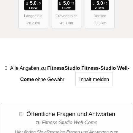
Göddertz
1 Bew.
1 Bew.
2 Bew.
Langenfeld
Grevenbroich
Dorsten
28.2 km
45.1 km
30.3 km
Alle Angaben zu
FitnessStudio Fitness-Studio Well-
Come
ohne Gewähr
Inhalt melden
Öffentliche Fragen und Antworten
zu
Fitness-Studio Well-Come
Hier finden Sie allgemeine Fragen und Antworten zum