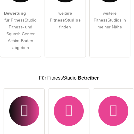
Hiermit akzeptiere ich die
AGB
.
Bewertung
weitere
weitere
für FitnessStudio
FitnessStudios
FitnessStudios in
Die
Datenschutzerklärung
habe ich zur Kenntnis genommen.
Fitness- und
finden
meiner Nähe
öffentliche Frage stellen
Squash Center
Abbrechen
Achim-Baden
Hinweis:
Bitte beachten Sie, öffentliche Fragen sind
für alle
abgeben
Besucher sichtbar
.
Klicken Sie hier um eine
individuelle Frage
an den
FitnessStudio-Eintrag zu stellen
.
Für FitnessStudio
Betreiber