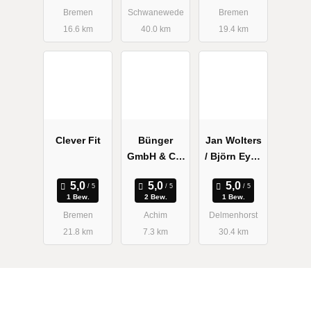
Studio
rstadt | EMS
Bremen
Schwanewede
Bremen
Training
16.6 km
40.0 km
19.4 km
Clever Fit
Bünger
Jan Wolters
GmbH & Co.
/ Björn Eybe
KG R.
/ Ute
Schröder-
1 Bew.
2 Bew.
1 Bew.
Wolters
Bremen
Achim
Delmenhorst
Physiothera
21.8 km
7.3 km
30.4 km
pie