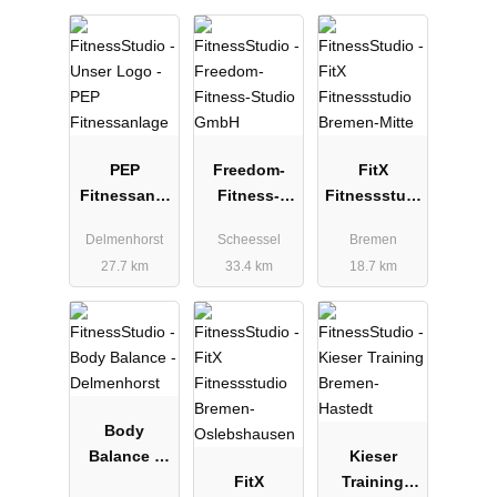
PEP
Freedom-
FitX
Fitnessanla
Fitness-
Fitnessstudi
ge
Studio
o Bremen-
Delmenhorst
Scheessel
Bremen
GmbH
Mitte
27.7 km
33.4 km
18.7 km
Body
Balance -
Kieser
Delmenhorst
FitX
Training