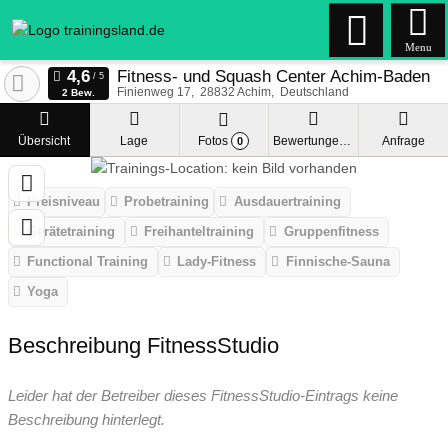
Menu
Fitness- und Squash Center Achim-Baden
Finienweg 17
28832
Achim
Deutschland
2 Bew.
Übersicht
Lage
Fotos
Bewertungen
Anfrage
0
Preisniveau
Probetraining
Ausdauertraining
Gerätetraining
Freihanteltraining
Gruppenfitness
Functional Training
Lady-Fitness
Finnische-Sauna
Yoga
Beschreibung FitnessStudio
Leider hat der Betreiber dieses FitnessStudio-Eintrags keine
Beschreibung hinterlegt.