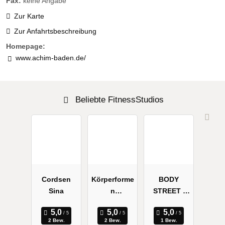
Fax:
keine Angabe
Zur Karte
Zur Anfahrtsbeschreibung
Homepage:
www.achim-baden.de/
Beliebte FitnessStudios
Cordsen
Körperforme
BODY
Sina
n
STREET |
Schwanewe
Bremen
de EMS
Bahnhofsvo
2 Bew.
2 Bew.
1 Bew.