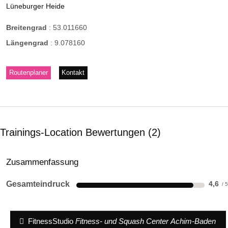
Lüneburger Heide
Breitengrad
:
53.011660
Längengrad
:
9.078160
Routenplaner
Kontakt
Trainings-Location Bewertungen
2
Zusammenfassung
Gesamteindruck
4,6
FitnessStudio
Fitness- und Squash Center Achim-Baden