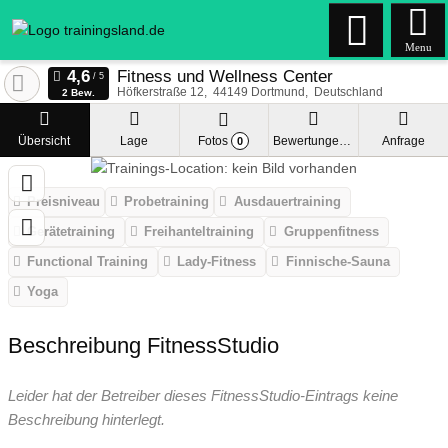
Menu
Fitness und Wellness Center
Höfkerstraße 12
44149
Dortmund
Deutschland
2 Bew.
Übersicht
Lage
Fotos
Bewertungen
Anfrage
0
Preisniveau
Probetraining
Ausdauertraining
Gerätetraining
Freihanteltraining
Gruppenfitness
Functional Training
Lady-Fitness
Finnische-Sauna
Yoga
Beschreibung FitnessStudio
Leider hat der Betreiber dieses FitnessStudio-Eintrags keine
Beschreibung hinterlegt.