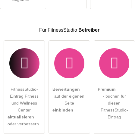
Hinweis:
Bitte beachten Sie, öffentliche Fragen sind
für alle
Besucher sichtbar
.
Klicken Sie hier um eine
individuelle Frage
an den
FitnessStudio-Eintrag zu stellen
.
Für FitnessStudio
Betreiber
FitnessStudio-
Bewertungen
Premium
Eintrag Fitness
auf der eigenen
- buchen für
und Wellness
Seite
diesen
Center
einbinden
FitnessStudio-
aktualisieren
Eintrag
oder verbessern