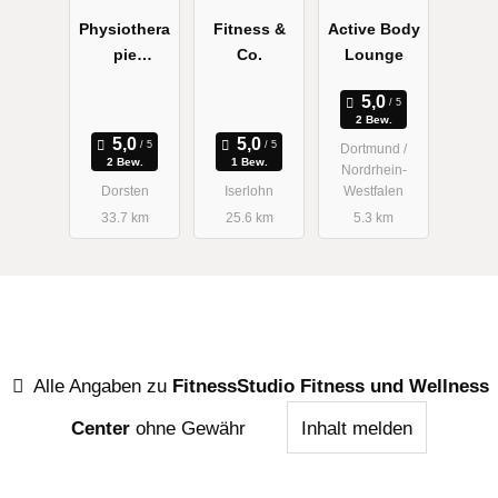
Physiothera
Fitness &
Active Body
pie
Co.
Lounge
Bergmann
2 Bew.
Dortmund /
2 Bew.
1 Bew.
Nordrhein-
Dorsten
Iserlohn
Westfalen
33.7 km
25.6 km
5.3 km
Alle Angaben zu
FitnessStudio Fitness und Wellness
Center
ohne Gewähr
Inhalt melden