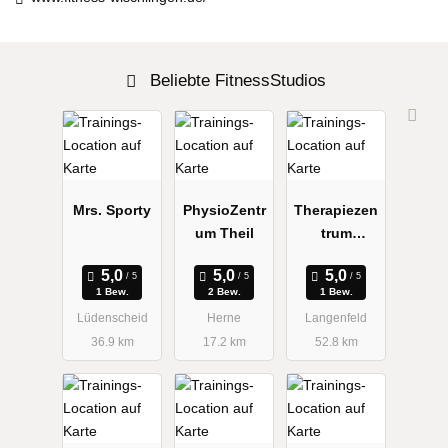
Beliebte FitnessStudios
Mrs. Sporty
PhysioZentr
Therapiezen
um Theil
trum
Wiebusch +
Göddertz
1 Bew.
2 Bew.
1 Bew.
Lüdenscheid
Herne
Langenfeld
36.9 km
17.2 km
52.8 km