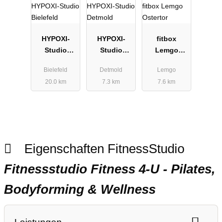
HYPOXI-
HYPOXI-
fitbox
Studio
Studio
Lemgo
Bielefeld
Detmold
Ostertor
Bielefeld
Detmold
Lemgo
20.0 km
7.3 km
7.6 km
Eigenschaften FitnessStudio
Fitnessstudio Fitness 4-U - Pilates,
Bodyforming & Wellness