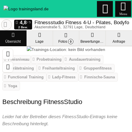
Menu
Fitnessstudio Fitness 4-U - Pilates, Bodyfo
Akazienstraße 5
32791
Lage
Deutschland
2 Bew.
Übersicht
Lage
Fotos
Bewertungen
Anfrage
0
Preisniveau
Probetraining
Ausdauertraining
Gerätetraining
Freihanteltraining
Gruppenfitness
Functional Training
Lady-Fitness
Finnische-Sauna
Yoga
Beschreibung FitnessStudio
Leider hat der Betreiber dieses FitnessStudio-Eintrags keine
Beschreibung hinterlegt.