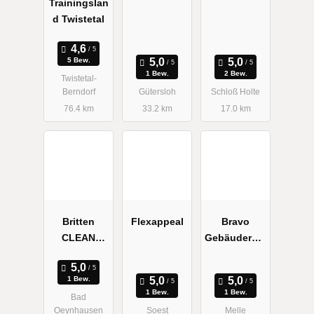
Trainingslan
Gesundheits
Personal
d Twistetal
trainer
Trainer
5 Bew.
1 Bew.
2 Bew.
Twistetal-
Berndorf
Gütersloh
Schloß Holte
76.4 km
33.2 km
17.0 km
Britten
Flexappeal
Bravo
CLEAN
Gebäuderein
Gebäuderein
igung
igung
1 Bew.
1 Bew.
1 Bew.
Bad
Oeynhausen
Soest
Melle