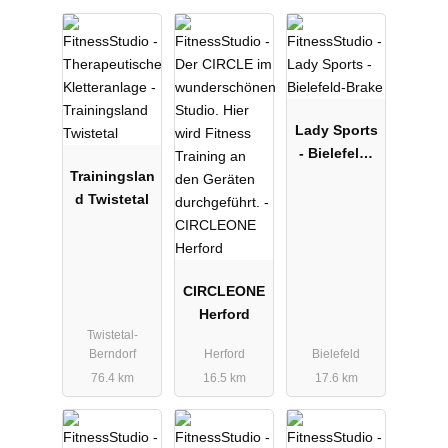
Lady Sports
- Bielefeld-
Trainingslan
Brake
d Twistetal
CIRCLEONE
Herford
Twistetal-
Berndorf
Herford
Bielefeld
76.4 km
16.5 km
17.6 km