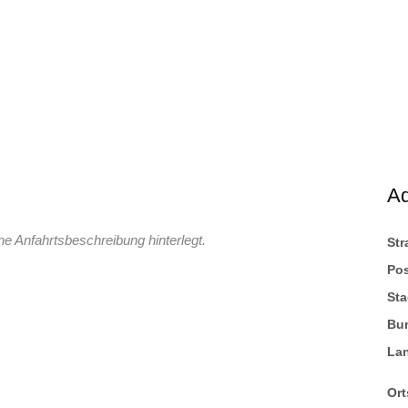
A
ne Anfahrtsbeschreibung hinterlegt.
St
Pos
Sta
Bu
La
Ort