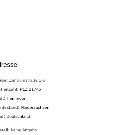
dresse
raße:
Zentrumstraße 1-5
tleitzahl:
PLZ 21745
dt:
Hemmoor
ndesland:
Niedersachsen
nd:
Deutschland
steil:
keine Angabe