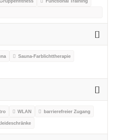
Gruppenfitness
Functional Training
una
Sauna-Farblichttherapie
tro
WLAN
barrierefreier Zugang
leideschränke