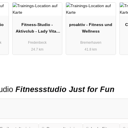
io
Fitness-Studio -
proaktiv - Fitness und
C
Aktivclub - Lady Vital,
Wellness
Fredenbeck - Andrea
k
Fredenbeck
Bremerhaven
Ahrend
24.7 km
41.8 km
tudio
Fitnessstudio Just for Fun