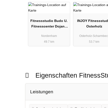
Fitnessstudio Budo U.
INJOY Fitnessstud
Fitnesscenter Dojang
Osterholz
Gbr
Nordenham
Osterholz-Scharmbec
49.7 km
53.7 km
Eigenschaften FitnessS
Leistungen