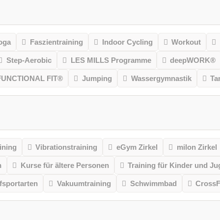
oga
Faszientraining
Indoor Cycling
Workout
Step-Aerobic
LES MILLS Programme
deepWORK®
FUNCTIONAL FIT®
Jumping
Wassergymnastik
Ta
ining
Vibrationstraining
eGym Zirkel
milon Zirkel
n
Kurse für ältere Personen
Training für Kinder und Ju
sportarten
Vakuumtraining
Schwimmbad
CrossF