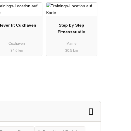
lever fit Cuxhaven
Step by Step
Fitnessstudio
Cuxhaven
Marne
34.6 km
30.5 km