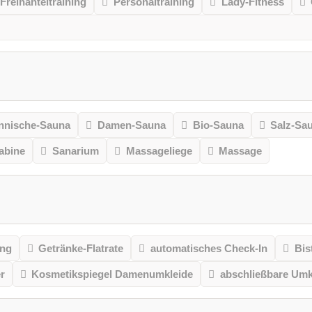
Freihanteltraining
Personaltraining
Lady-Fitness
nnische-Sauna
Damen-Sauna
Bio-Sauna
Salz-Sa
kabine
Sanarium
Massageliege
Massage
ung
Getränke-Flatrate
automatisches Check-In
Bis
r
Kosmetikspiegel Damenumkleide
abschließbare Umk