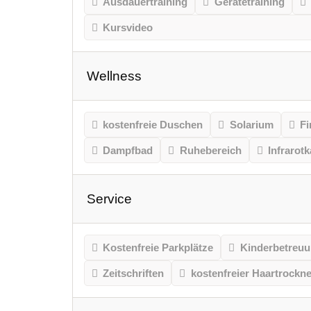
Ausdauertraining
Gerätetraining
Kursvideo
Wellness
kostenfreie Duschen
Solarium
Fi
Dampfbad
Ruhebereich
Infrarot
Service
Kostenfreie Parkplätze
Kinderbetreu
Zeitschriften
kostenfreier Haartrockne