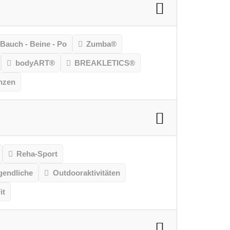
Bauch - Beine - Po
Zumba®
bodyART®
BREAKLETICS®
nzen
Reha-Sport
gendliche
Outdooraktivitäten
it