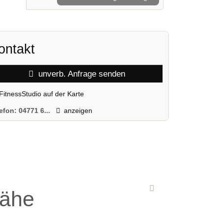
ontakt
unverb. Anfrage senden
FitnessStudio auf der Karte
lefon:
04771 6...
anzeigen
Nähe