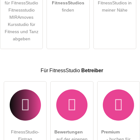
für FitnessStudio
FitnessStudios
FitnessStudios in
Die
Datenschutzerklärung
habe ich zur Kenntnis genommen.
Fitnessstudio
finden
meiner Nähe
öffentliche Frage stellen
MIRAmoves
Abbrechen
Kursstudio für
Hinweis:
Bitte beachten Sie, öffentliche Fragen sind
für alle
Fitness und Tanz
Besucher sichtbar
.
abgeben
Klicken Sie hier um eine
individuelle Frage
an den
FitnessStudio-Eintrag zu stellen
.
Für FitnessStudio
Betreiber
FitnessStudio-
Bewertungen
Premium
Eintrag
auf der eigenen
- buchen für