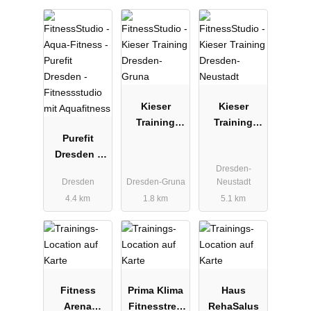
Kieser
Kieser
Training
Training
Purefit
Dresden-
Dresden-
Dresden -
Gruna
Neustadt
Dresden-
Fitnessstudi
Dresden
Dresden-Gruna
Neustadt
o mit
4.4 km
1.8 km
5.1 km
Aquafitness
Fitness
Prima Klima
Haus
Arena
Fitnesstreff
RehaSalus