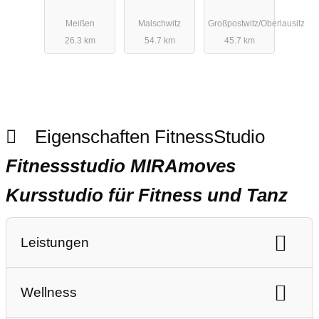
Meissen
Malschwitz
Meißen
Malschwitz
Großpostwitz/Oberlausitz
26.3 km
54.7 km
45.7 km
Eigenschaften FitnessStudio
Fitnessstudio MIRAmoves
Kursstudio für Fitness und Tanz
Leistungen
Ausdauertraining
Gerätetraining
Wellness
Freihanteltraining
Personaltraining