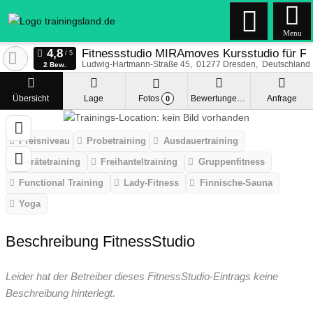
Menu
Fitnessstudio MIRAmoves Kursstudio für Fi
Ludwig-Hartmann-Straße 45
01277
Dresden
Deutschland
2 Bew.
Übersicht
Lage
Fotos
Bewertungen
Anfrage
0
Preisniveau
Probetraining
Ausdauertraining
Gerätetraining
Freihanteltraining
Gruppenfitness
Functional Training
Lady-Fitness
Finnische-Sauna
Yoga
Beschreibung FitnessStudio
Leider hat der Betreiber dieses FitnessStudio-Eintrags keine
Beschreibung hinterlegt.