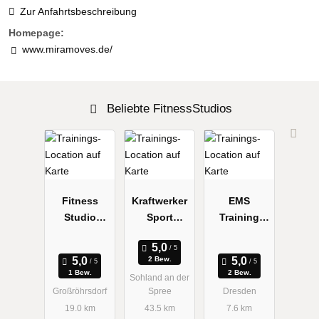
Zur Anfahrtsbeschreibung
Homepage:
www.miramoves.de/
Beliebte FitnessStudios
Fitness
Kraftwerker
EMS
Studio
Sport
Training
Großröhrsdo
Unternehmer
20minutes -
rf
gesellschaft
Dresden
2 Bew.
(haftungsbe
Löbtau
1 Bew.
2 Bew.
Sohland an der
schränkt)
Großröhrsdorf
Spree
Dresden
19.0 km
43.5 km
7.6 km