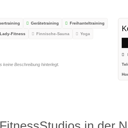
ertraining
Gerätetraining
Freihanteltraining
K
Lady-Fitness
Finnische-Sauna
Yoga
s keine Beschreibung hinterlegt.
Te
Ho
FitnessStudios in der 