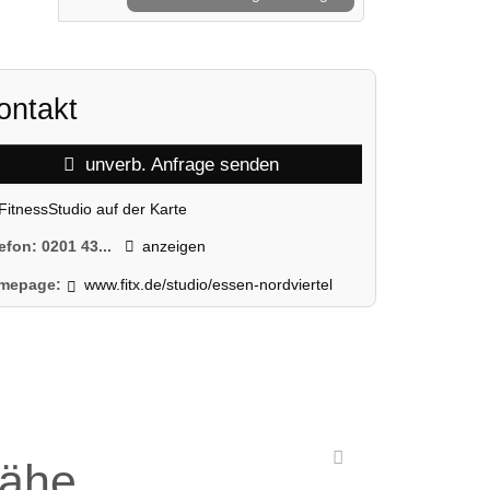
ontakt
unverb. Anfrage senden
FitnessStudio auf der Karte
lefon:
0201 43...
anzeigen
mepage:
www.fitx.de/studio/essen-nordviertel
Nähe