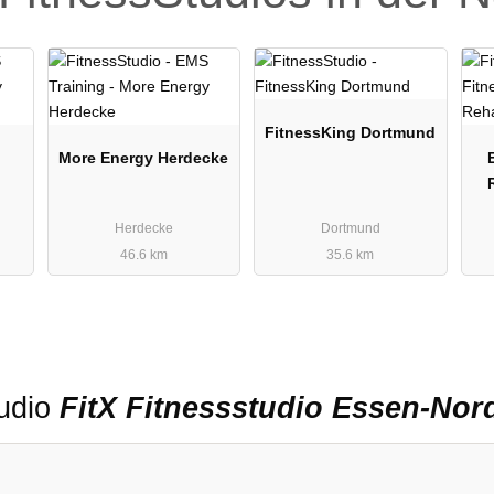
FitnessKing Dortmund
More Energy Herdecke
Herdecke
Dortmund
46.6 km
35.6 km
tudio
FitX Fitnessstudio Essen-Nord