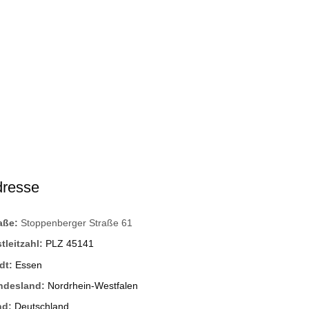
dresse
raße:
Stoppenberger Straße 61
tleitzahl:
PLZ 45141
dt:
Essen
ndesland:
Nordrhein-Westfalen
nd:
Deutschland