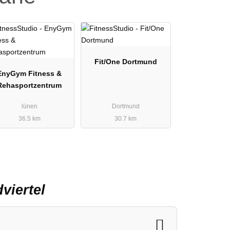
Fit/One Dortmund
EnyGym Fitness &
Rehasportzentrum
lünen
Dortmund
36.5 km
30.7 km
viertel