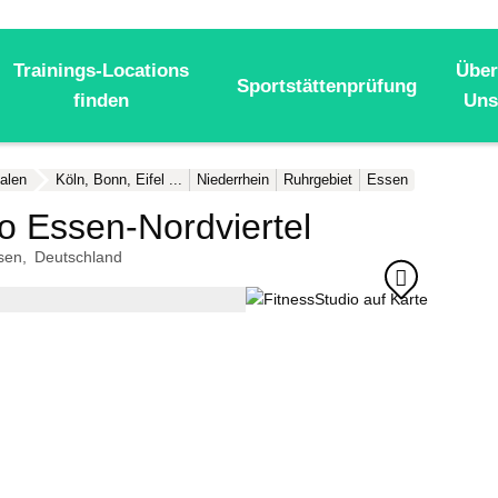
Trainings-Locations
Über
Sportstättenprüfung
finden
Uns
alen
Köln, Bonn, Eifel ...
Niederrhein
Ruhrgebiet
Essen
io Essen-Nordviertel
sen
Deutschland