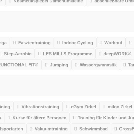
r
Kosmetikspiegel Damenumkleide
abschließbare Umk
oga
Faszientraining
Indoor Cycling
Workout
Step-Aerobic
LES MILLS Programme
deepWORK®
FUNCTIONAL FIT®
Jumping
Wassergymnastik
Ta
ining
Vibrationstraining
eGym Zirkel
milon Zirkel
n
Kurse für ältere Personen
Training für Kinder und Ju
sportarten
Vakuumtraining
Schwimmbad
CrossF