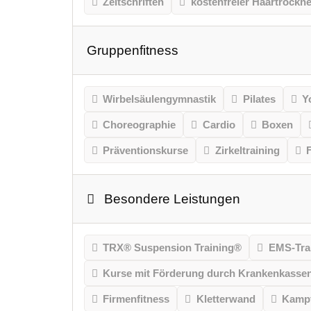
Zeitschriften
kostenfreier Haartrockne
Gruppenfitness
Wirbelsäulengymnastik
Pilates
Y
Choreographie
Cardio
Boxen
Präventionskurse
Zirkeltraining
Besondere Leistungen
TRX® Suspension Training®
EMS-Tra
Kurse mit Förderung durch Krankenkasse
Firmenfitness
Kletterwand
Kampf