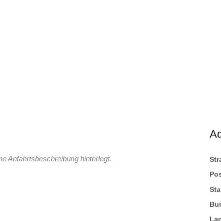
A
ne Anfahrtsbeschreibung hinterlegt.
St
Pos
Sta
Bu
La