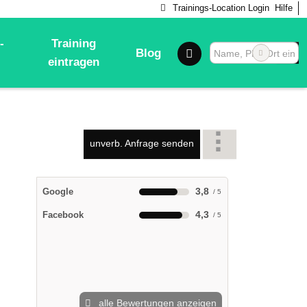
Trainings-Location Login
Hilfe
-
Training
Blog
eintragen
unverb. Anfrage senden
3,8
Google
4,3
Facebook
alle Bewertungen anzeigen