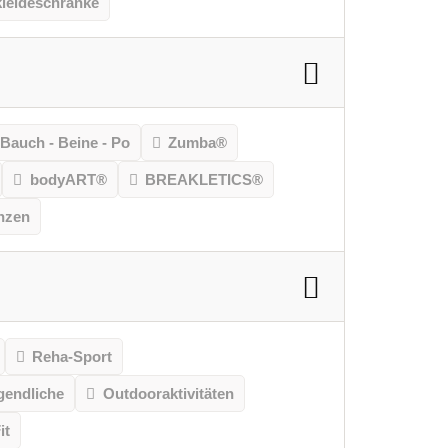
leideschränke
Bauch - Beine - Po
Zumba®
bodyART®
BREAKLETICS®
nzen
Reha-Sport
gendliche
Outdooraktivitäten
it