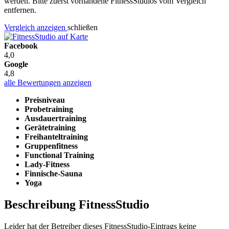
werden. Bitte zuerst vorhandene FitnessStudios vom Vergleich
entfernen.
Vergleich anzeigen
schließen
Facebook
4,0
Google
4,8
alle Bewertungen anzeigen
Preisniveau
Probetraining
Ausdauertraining
Gerätetraining
Freihanteltraining
Gruppenfitness
Functional Training
Lady-Fitness
Finnische-Sauna
Yoga
Beschreibung FitnessStudio
Leider hat der Betreiber dieses FitnessStudio-Eintrags keine