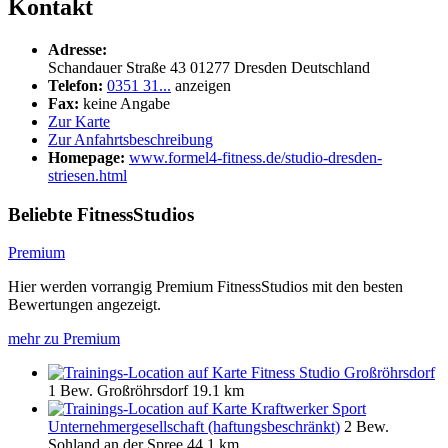
Kontakt
Adresse:
Schandauer Straße 43
01277
Dresden
Deutschland
Telefon:
0351 31...
anzeigen
Fax:
keine Angabe
Zur Karte
Zur Anfahrtsbeschreibung
Homepage:
www.formel4-fitness.de/studio-dresden-
striesen.html
Beliebte FitnessStudios
Premium
Hier werden vorrangig Premium FitnessStudios mit den besten
Bewertungen angezeigt.
mehr zu Premium
Fitness Studio Großröhrsdorf
1 Bew.
Großröhrsdorf
19.1 km
Kraftwerker Sport
Unternehmergesellschaft (haftungsbeschränkt)
2 Bew.
Sohland an der Spree
44.1 km