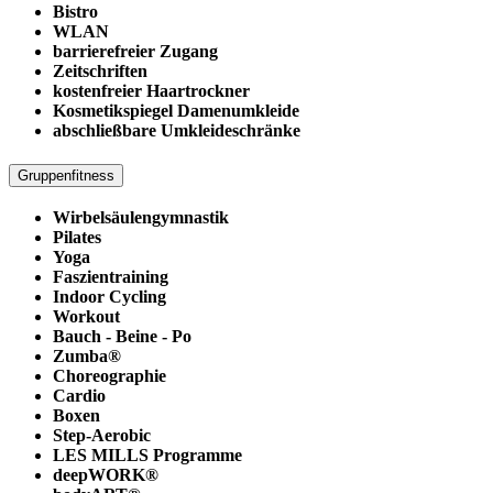
Bistro
WLAN
barrierefreier Zugang
Zeitschriften
kostenfreier Haartrockner
Kosmetikspiegel Damenumkleide
abschließbare Umkleideschränke
Gruppenfitness
Wirbelsäulengymnastik
Pilates
Yoga
Faszientraining
Indoor Cycling
Workout
Bauch - Beine - Po
Zumba®
Choreographie
Cardio
Boxen
Step-Aerobic
LES MILLS Programme
deepWORK®