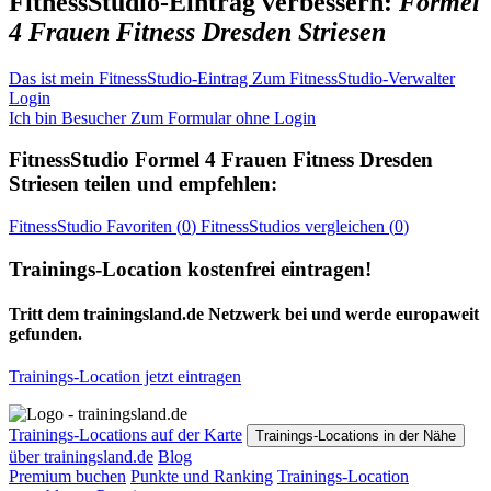
FitnessStudio-Eintrag verbessern:
Formel
4 Frauen Fitness Dresden Striesen
Das ist mein FitnessStudio-Eintrag
Zum FitnessStudio-Verwalter
Login
Ich bin Besucher
Zum Formular ohne Login
FitnessStudio
Formel 4 Frauen Fitness Dresden
Striesen
teilen und empfehlen:
FitnessStudio
Favoriten (
0
)
FitnessStudios
vergleichen (
0
)
Trainings-Location kostenfrei eintragen!
Tritt dem trainingsland.de Netzwerk bei und werde europaweit
gefunden.
Trainings-Location jetzt eintragen
Trainings-Locations auf der Karte
Trainings-Locations in der Nähe
über trainingsland.de
Blog
Premium buchen
Punkte und Ranking
Trainings-Location