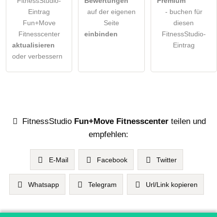
FitnessStudio-
Bewertungen
Premium
Eintrag
auf der eigenen
- buchen für
Fun+Move
Seite
diesen
Fitnesscenter
einbinden
FitnessStudio-
aktualisieren
Eintrag
oder verbessern
FitnessStudio
Fun+Move Fitnesscenter
teilen und
empfehlen:
E-Mail
Facebook
Twitter
Whatsapp
Telegram
Url/Link kopieren