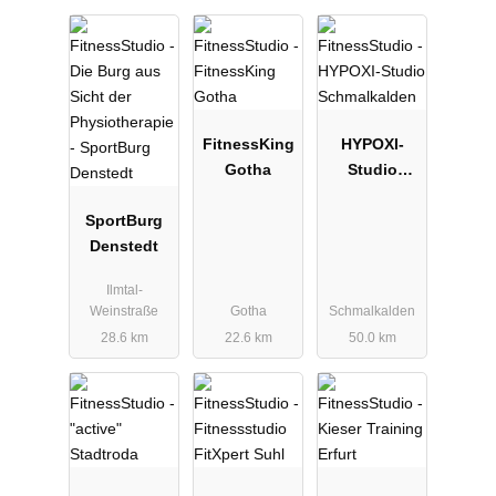
FitnessKing
HYPOXI-
Gotha
Studio
Schmalkalde
SportBurg
n
Denstedt
Ilmtal-
Weinstraße
Gotha
Schmalkalden
28.6 km
22.6 km
50.0 km