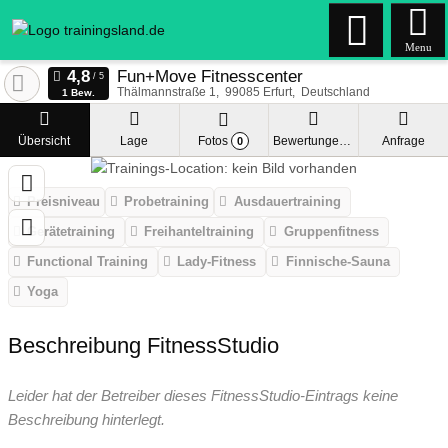
Menu
Fun+Move Fitnesscenter
Thälmannstraße 1
99085
Erfurt
Deutschland
1 Bew.
Übersicht
Lage
Fotos
Bewertungen
Anfrage
0
Preisniveau
Probetraining
Ausdauertraining
Gerätetraining
Freihanteltraining
Gruppenfitness
Functional Training
Lady-Fitness
Finnische-Sauna
Yoga
Beschreibung FitnessStudio
Leider hat der Betreiber dieses FitnessStudio-Eintrags keine
Beschreibung hinterlegt.