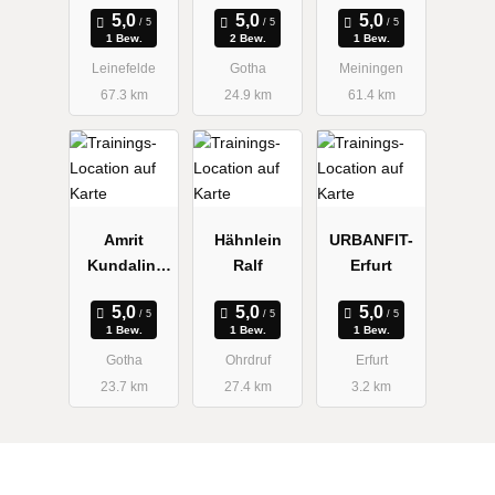
Weißenborn
Gesundheits
1 Bew.
2 Bew.
1 Bew.
zetrum
Leinefelde
Gotha
Meiningen
67.3 km
24.9 km
61.4 km
Amrit
Hähnlein
URBANFIT-
Kundalini
Ralf
Erfurt
Yoga
1 Bew.
1 Bew.
1 Bew.
Gotha
Ohrdruf
Erfurt
23.7 km
27.4 km
3.2 km