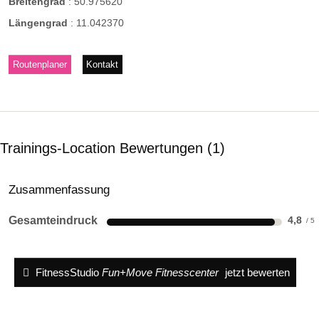
Breitengrad
:
50.975620
Längengrad
:
11.042370
Routenplaner
Kontakt
Trainings-Location Bewertungen
1
Zusammenfassung
Gesamteindruck
4,8
FitnessStudio
Fun+Move Fitnesscenter
jetzt bewerten