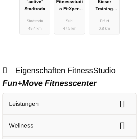
"active"
Fitnessstudi
Kieser
Stadtroda
o FitXpert
Training
Suhl
Erfurt
Stadtroda
Suhl
Erfurt
49.4 km
47.5 km
0.8 km
Eigenschaften FitnessStudio
Fun+Move Fitnesscenter
Leistungen
Ausdauertraining
Gerätetraining
Wellness
Freihanteltraining
Personaltraining