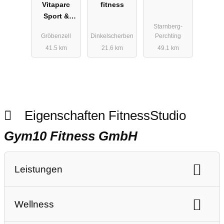
Vitaparc
fitness
Sport &
Starnberg-
Health
Gröbenzell
Dinkelscherben
Perchting
Gröbenzell
41.5 km
21.6 km
49.1 km
Eigenschaften FitnessStudio
Gym10 Fitness GmbH
Leistungen
Ausdauertraining
Gerätetraining
Wellness
Freihanteltraining
Personaltraining