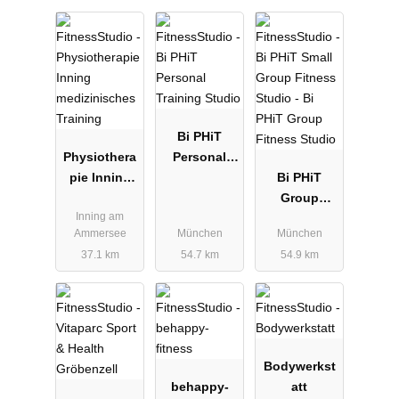
Bi PHiT
Physiothera
Personal
pie Inning
Training
Bi PHiT
medizinisch
Studio
Group
Inning am
es Training
Fitness
Ammersee
München
München
Studio
37.1 km
54.7 km
54.9 km
Bodywerkst
behappy-
att