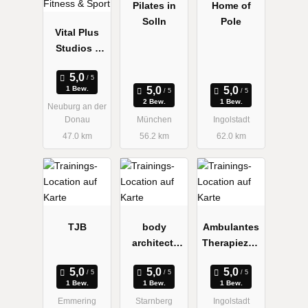
Pilates in
Home of
Solln
Pole
Vital Plus
Studios -
Fitness &
Sport
1 Bew.
2 Bew.
1 Bew.
Neuburg an der
Donau
München
Ingolstadt
47.0 km
56.2 km
62.0 km
TJB
body
Ambulantes
architect,
Therapiezen
Lejla Wium-
trum
Andersen
Synergie
1 Bew.
1 Bew.
1 Bew.
Emmering
Starnberg
Ingolstadt