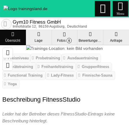
Menu
Gym10 Fitness GmbH
Imhofstraße 12
86159
Augsburg
Deutschland
Übersicht
Lage
Fotos
Bewertungen
Anfrage
0
Preisniveau
Probetraining
Ausdauertraining
Gerätetraining
Freihanteltraining
Gruppenfitness
Functional Training
Lady-Fitness
Finnische-Sauna
Yoga
Beschreibung FitnessStudio
Leider hat der Betreiber dieses FitnessStudio-Eintrags keine
Beschreibung hinterlegt.