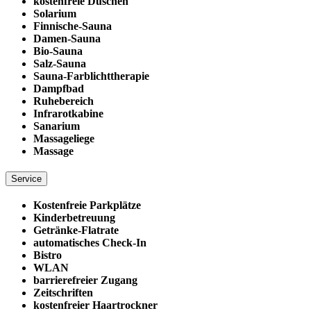
kostenfreie Duschen
Solarium
Finnische-Sauna
Damen-Sauna
Bio-Sauna
Salz-Sauna
Sauna-Farblichttherapie
Dampfbad
Ruhebereich
Infrarotkabine
Sanarium
Massageliege
Massage
Service
Kostenfreie Parkplätze
Kinderbetreuung
Getränke-Flatrate
automatisches Check-In
Bistro
WLAN
barrierefreier Zugang
Zeitschriften
kostenfreier Haartrockner