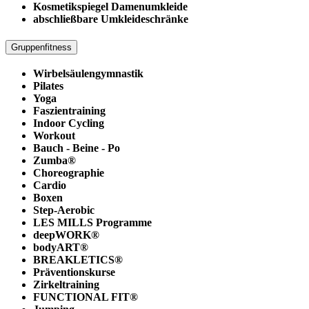
Kosmetikspiegel Damenumkleide
abschließbare Umkleideschränke
Gruppenfitness
Wirbelsäulengymnastik
Pilates
Yoga
Faszientraining
Indoor Cycling
Workout
Bauch - Beine - Po
Zumba®
Choreographie
Cardio
Boxen
Step-Aerobic
LES MILLS Programme
deepWORK®
bodyART®
BREAKLETICS®
Präventionskurse
Zirkeltraining
FUNCTIONAL FIT®