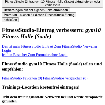
FitnessStudio-Eintrag gym10 Fitness Halle (Saale)
aktualisieren
oder
verbessern
Bewertungen
auf der eigenen Seite
einbinden
Premium
- buchen für diesen FitnessStudio-Eintrag
schließen
FitnessStudio-Eintrag verbessern:
gym10
Fitness Halle (Saale)
Das ist mein FitnessStudio-Eintrag
Zum FitnessStudio-Verwalter
Login
Ich bin Besucher
Zum Formular ohne Login
FitnessStudio
gym10 Fitness Halle (Saale)
teilen und
empfehlen:
FitnessStudio
Favoriten (
0
)
FitnessStudios
vergleichen (
0
)
Trainings-Location kostenfrei eintragen!
Tritt dem trainingsland.de Netzwerk bei und werde europaweit
gefunden.