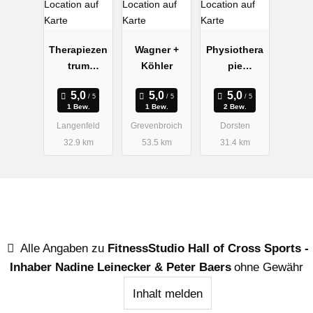
Therapiezen
Wagner +
Physiothera
trum
Köhler
pie
Wiebusch +
Bergmann
Göddertz
1 Bew.
1 Bew.
2 Bew.
Langenfeld
Grevenbroich
Dorsten
32.9 km
53.5 km
31.4 km
Alle Angaben zu
FitnessStudio Hall of Cross Sports -
Inhaber Nadine Leinecker & Peter Baers
ohne Gewähr
Inhalt melden