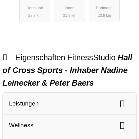
Rehasportze
Dortmund
lünen
Dortmund
ntrum
28.7 km
31.8 km
23.9 km
Eigenschaften FitnessStudio
Hall
of Cross Sports - Inhaber Nadine
Leinecker & Peter Baers
Leistungen
Ausdauertraining
Gerätetraining
Wellness
Freihanteltraining
Personaltraining