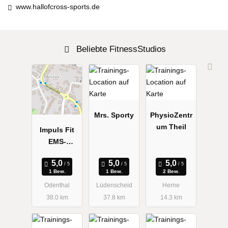
www.hallofcross-sports.de
Beliebte FitnessStudios
Mrs. Sporty
PhysioZentr
um Theil
Impuls Fit
EMS-
Training
1 Bew.
1 Bew.
2 Bew.
Odenthal
Lüdenscheid
Herne
38.0 km
37.8 km
14.3 km