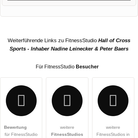
Vorname
Name
Weiterführende Links zu FitnessStudio
Hall of Cross
Sports - Inhaber Nadine Leinecker & Peter Baers
E-Mail-Adresse (wird nicht veröffentlicht)
Für FitnessStudio
Besucher
Hiermit akzeptiere ich die
AGB
.
Bewertung
weitere
weitere
für FitnessStudio
FitnessStudios
FitnessStudios in
Die
Datenschutzerklärung
habe ich zur Kenntnis genommen.