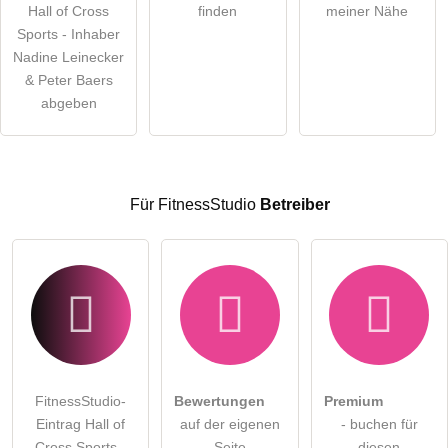
Hall of Cross
finden
meiner Nähe
öffentliche Frage stellen
Sports - Inhaber
Abbrechen
Nadine Leinecker
Hinweis:
Bitte beachten Sie, öffentliche Fragen sind
für alle
& Peter Baers
Besucher sichtbar
.
abgeben
Klicken Sie hier um eine
individuelle Frage
an den
FitnessStudio-Eintrag zu stellen
.
Für FitnessStudio
Betreiber
FitnessStudio-
Bewertungen
Premium
Eintrag Hall of
auf der eigenen
- buchen für
Cross Sports -
Seite
diesen