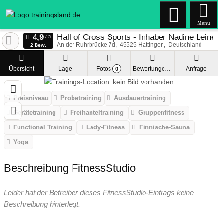
Menu
Hall of Cross Sports - Inhaber Nadine Leine
An der Ruhrbrücke 7d
45525
Hattingen
Deutschland
2 Bew.
Übersicht
Lage
Fotos
Bewertungen
Anfrage
0
Preisniveau
Probetraining
Ausdauertraining
Gerätetraining
Freihanteltraining
Gruppenfitness
Functional Training
Lady-Fitness
Finnische-Sauna
Yoga
Beschreibung FitnessStudio
Leider hat der Betreiber dieses FitnessStudio-Eintrags keine
Beschreibung hinterlegt.