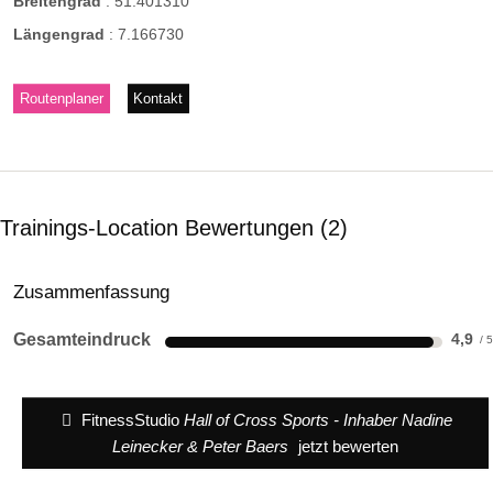
Breitengrad
:
51.401310
Längengrad
:
7.166730
Routenplaner
Kontakt
Trainings-Location Bewertungen
2
Zusammenfassung
Gesamteindruck
4,9
FitnessStudio
Hall of Cross Sports - Inhaber Nadine
Leinecker & Peter Baers
jetzt bewerten